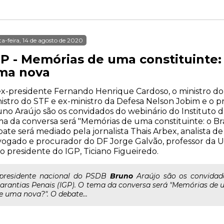
ta-feira, 14 de agosto de 2020
P - Memórias de uma constituinte: 
ma nova
x-presidente Fernando Henrique Cardoso, o ministro do
istro do STF e ex-ministro da Defesa Nelson Jobim e o 
no Araújo são os convidados do webinário do Instituto d
a da conversa será "Memórias de uma constituinte: o Bra
ate será mediado pela jornalista Thais Arbex, analista de 
ogado e procurador do DF Jorge Galvão, professor da 
o presidente do IGP, Ticiano Figueiredo.
..presidente nacional do PSDB
Bruno
Araújo são os convidado
arantias Penais (IGP). O tema da conversa será "Memórias de um
e uma nova?". O debate...