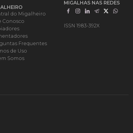
MIGALHAS NAS REDES
GALHEIRO
tral do Migalheiro
e Conosco
ISSN 1983-392X
iadores
entadores
guntas Frequentes
mos de Uso
em Somos