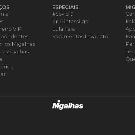
ÇOS
ESPECIAIS
MI
mia
#covid19
Cen
es
dr. Pintassilgo
Fal
eiro VIP
Lula Fala
Apo
spondentes
Vazamentos Lava Jato
Fom
órios Migalhas
Per
os Migalhas
Ter
a
Qu
órios
ar