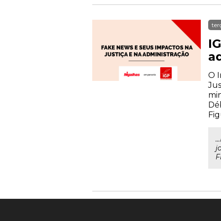
ter
I
a
O I
Jus
min
Déb
Fig
.
j
F