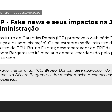
ça-feira, 11 de agosto de 2020
GP - Fake news e seus impactos na J
dministração
nstituto de Garantias Penais (IGP) promove o webinário
tiça e na administração". Os palestrantes serão: ministro 
istro do TCU, Bruno Dantas; desembargador do TRF da 1ª 
ora Bergamasco irá mediar o debate, coordenado pelo p
ueiredo.
..Faria; ministro do TCU,
Bruno
Dantas; desembargador do T
ornalista Débora Bergamasco irá mediar o debate, coordenado 
igueiredo.