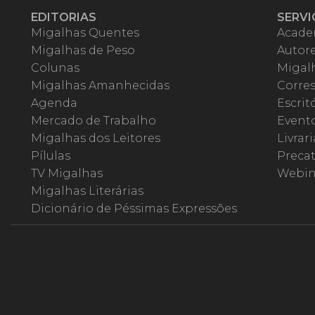
EDITORIAS
SERVI
Migalhas Quentes
Acade
Migalhas de Peso
Autor
Colunas
Migalh
Migalhas Amanhecidas
Corre
Agenda
Escrit
Mercado de Trabalho
Event
Migalhas dos Leitores
Livrari
Pílulas
Precat
TV Migalhas
Webin
Migalhas Literárias
Dicionário de Péssimas Expressões