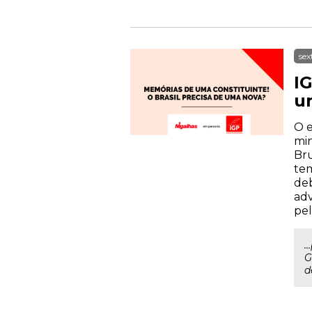
sex
IG
u
O e
min
Bru
tem
deb
adv
pel
.
G
d