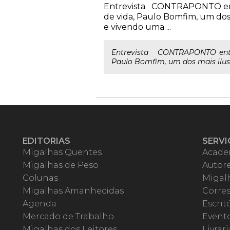
Entrevista CONTRAPONTO entre
de vida, Paulo Bomfim, um dos
e vivendo uma ...
Entrevista CONTRAPONTO entrev
Paulo Bomfim, um dos mais ilust
EDITORIAS
SERVI
Migalhas Quentes
Acade
Migalhas de Peso
Autor
Colunas
Migalh
Migalhas Amanhecidas
Corre
Agenda
Escrit
Mercado de Trabalho
Event
Migalhas dos Leitores
Livrari