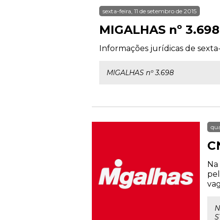
sexta-feira, 11 de setembro de 2015
MIGALHAS nº 3.698
Informações jurídicas de sexta-
MIGALHAS nº 3.698
qua
C
Na 
pel
vag
N
S