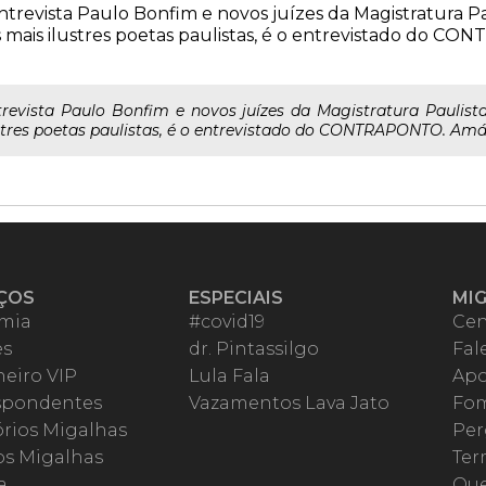
vista Paulo Bonfim e novos juízes da Magistratura P
 mais ilustres poetas paulistas, é o entrevistado do C
ista Paulo Bonfim e novos juízes da Magistratura Paulist
res poetas paulistas, é o entrevistado do CONTRAPONTO. Amáve
ÇOS
ESPECIAIS
MI
mia
#covid19
Cen
es
dr. Pintassilgo
Fal
eiro VIP
Lula Fala
Apo
spondentes
Vazamentos Lava Jato
Fom
órios Migalhas
Per
os Migalhas
Ter
a
Qu