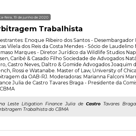
ta-feira, 19 de junho de 2020
rbitragem Trabalhista
estrantes: Enoque Ribeiro dos Santos - Desembargador 
as Vilela dos Reis da Costa Mendes - Sócio de Laudeli
maso Marques - Diretor Jurídico da Wildlife Studios Nap
sen, Caribé & Casado Filho Sociedade de Advogados Natál
ro, Castro Neves, Daltro & Gomide Advogados Joaquim d
nch, Rossi e Watanabe. Master of Law, University of Chi
itragem da OAB-RJ. Moderadoras: Marianna Falconi Marra 
ance Julia de Castro Tavares Braga - Presidente da Comi
 CBMA
..na Leste Litigation Finance Julia de
Castro
Tavares Braga
rbitragem Trabalhista do CBMA