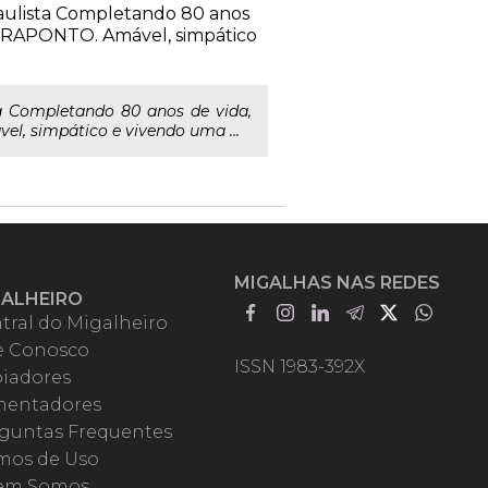
aulista Completando 80 anos
ONTRAPONTO. Amável, simpático
a Completando 80 anos de vida,
l, simpático e vivendo uma ...
MIGALHAS NAS REDES
GALHEIRO
tral do Migalheiro
e Conosco
ISSN 1983-392X
iadores
entadores
guntas Frequentes
mos de Uso
em Somos