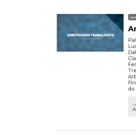
sex
A
Pal
Luc
Dal
Cla
Fer
Tre
Arb
Fin
do
.
A