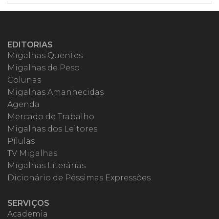
EDITORIAS
Migalhas Quentes
Migalhas de Peso
Colunas
Migalhas Amanhecidas
Agenda
Mercado de Trabalho
Migalhas dos Leitores
Pílulas
TV Migalhas
Migalhas Literárias
Dicionário de Péssimas Expressões
SERVIÇOS
Academia