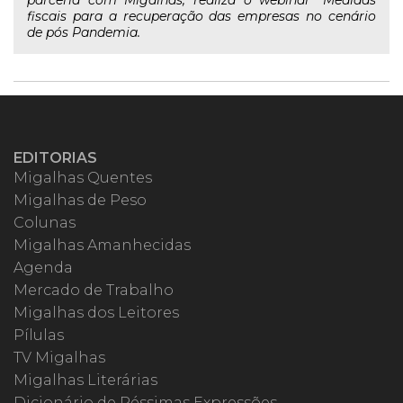
parceria com Migalhas, realiza o webinar "Medidas
fiscais para a recuperação das empresas no cenário
de pós Pandemia.
EDITORIAS
Migalhas Quentes
Migalhas de Peso
Colunas
Migalhas Amanhecidas
Agenda
Mercado de Trabalho
Migalhas dos Leitores
Pílulas
TV Migalhas
Migalhas Literárias
Dicionário de Péssimas Expressões