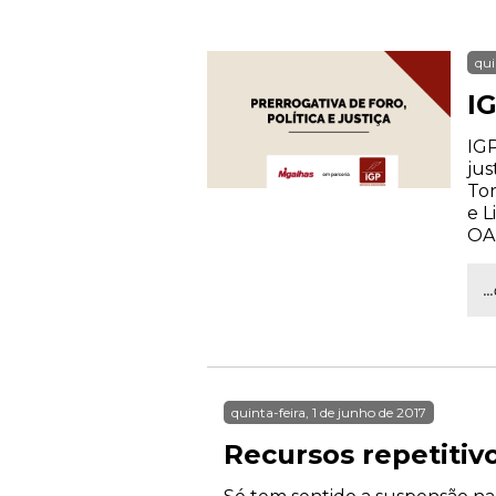
qui
IG
IGP
jus
Tor
e L
OA
.
quinta-feira, 1 de junho de 2017
Recursos repetitiv