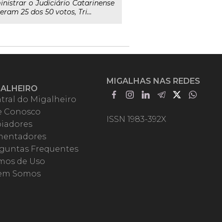
nistrar o Judiciário Catarinense
am 25 dos 50 votos, Tri...
MIGALHAS NAS REDES
GALHEIRO
tral do Migalheiro
e Conosco
ISSN 1983-392X
iadores
entadores
guntas Frequentes
mos de Uso
em Somos