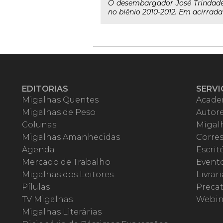
O desembargador José Trindade d
no biênio 2010-2012. Em acirrad
EDITORIAS
SERVI
Migalhas Quentes
Acade
Migalhas de Peso
Autor
Colunas
Migalh
Migalhas Amanhecidas
Corre
Agenda
Escrit
Mercado de Trabalho
Event
Migalhas dos Leitores
Livrari
Pílulas
Precat
TV Migalhas
Webin
Migalhas Literárias