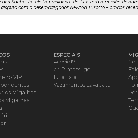
os Santos foi eleito presidente do TJ e terá a missão de admi
a disputa com o desembargador Newton Trisotto – ambos receber
ÇOS
ESPECIAIS
MI
mia
#covid19
Cen
es
dr. Pintassilgo
Fal
eiro VIP
Lula Fala
Apo
spondentes
Vazamentos Lava Jato
Fom
órios Migalhas
Per
os Migalhas
Ter
a
Qu
órios
ar