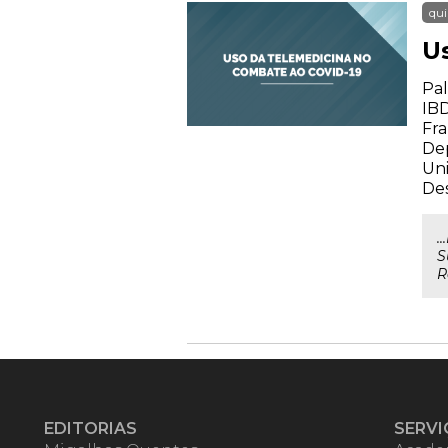
qui
U
Pal
IBD
Fra
De
Uni
Des
.
S
R
EDITORIAS
SERVI