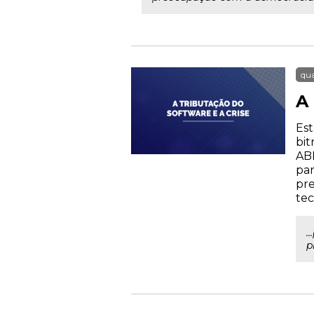
qua
A
Est
bit
ABE
par
pre
tec
.
p