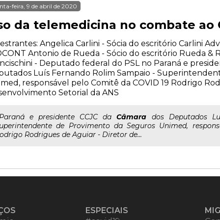
nta-feira, 9 de abril de 2020
so da telemedicina no combate ao 
estrantes: Angelica Carlini - Sócia do escritório Carlini A
CONT Antonio de Rueda - Sócio do escritório Rueda &
ncischini - Deputado federal do PSL no Paraná e presid
putados Luís Fernando Rolim Sampaio - Superintenden
med, responsável pelo Comitê da COVID 19 Rodrigo Rodr
envolvimento Setorial da ANS
..Paraná e presidente CCJC da
Câmara
dos Deputados Lu
uperintendente de Provimento da Seguros Unimed, respon
odrigo Rodrigues de Aguiar - Diretor de...
ÇOS
ESPECIAIS
MI