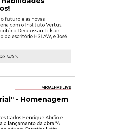
s habilidades
os!
 do futuro e as novas
eria com o Instituto Vertus.
critório Decoussau Tilkian
io do escritório HSLAW, e José
do TJ/SP.
MIGALHAS LIVE
arial" - Homenagem
res Carlos Henrique Abrão e
a o lançamento da obra "A