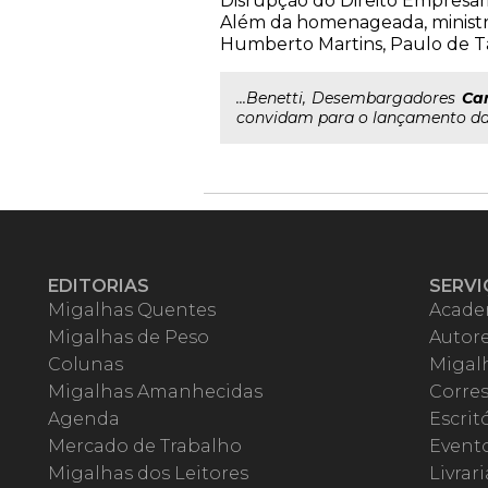
Disrupção do Direito Empresari
Além da homenageada, ministra
Humberto Martins, Paulo de Ta
...Benetti, Desembargadores
Car
convidam para o lançamento da 
EDITORIAS
SERVI
Migalhas Quentes
Acade
Migalhas de Peso
Autor
Colunas
Migalh
Migalhas Amanhecidas
Corre
Agenda
Escrit
Mercado de Trabalho
Event
Migalhas dos Leitores
Livrari