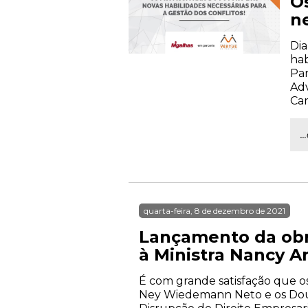
Os
ne
Dia
hab
Par
Adv
Car
.
quarta-feira, 8 de dezembro de 2021
Lançamento da obr
à Ministra Nancy A
É com grande satisfação que o
Ney Wiedemann Neto e os Dout