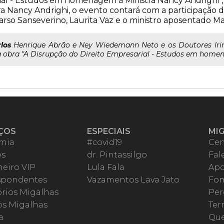
al - Estudos em homenagem à Ministra Nancy Andrighi", d
 Nancy Andrighi, o evento contará com a participação d
rso Sanseverino, Laurita Vaz e o ministro aposentado M
los
Henrique Abrão e Ney Wiedemann Neto e os Doutores Irin
obra "A Disrupção do Direito Empresarial - Estudos em homena
ÇOS
ESPECIAIS
MI
mia
#covid19
Cen
es
dr. Pintassilgo
Fal
eiro VIP
Lula Fala
Apo
spondentes
Vazamentos Lava Jato
Fom
órios Migalhas
Per
os Migalhas
Ter
a
Qu