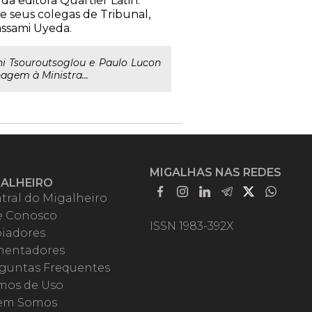
a editora Quartier Latin.
e seus colegas de Tribunal,
assami Uyeda.
i Tsouroutsoglou e Paulo Lucon
gem à Ministra...
MIGALHAS NAS REDES
GALHEIRO
tral do Migalheiro
e Conosco
ISSN 1983-392X
iadores
entadores
guntas Frequentes
mos de Uso
em Somos