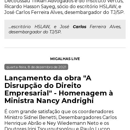
Decoussau Tilkian Advogados e do Instituto Vertus,
Ricardo Hasson Sayeg, sócio do escritório HSLAW, e
José Carlos Ferreira Alves, desembargador do TJ/SP.
...escritório HSLAW, e José
Carlos
Ferreira Alves,
desembargador do TJ/SP.
MIGALHAS LIVE
quarta-feira, 8 de dezembro de 2021
Lançamento da obra "A
Disrupção do Direito
Empresarial" - Homenagem à
Ministra Nancy Andrighi
É com grande satisfação que os coordenadores
Ministro Sidnei Benetti, Desembargadores Carlos
Henrique Abrão e Ney Wiedemann Neto e os
Doutores Irini Tsouroutsoglou e Paulo Lucon