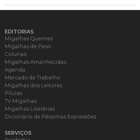
EDITORIAS
Migalhas Quentes
Migalhas de Peso
Colunas
Migalhas Amanhecidas
Agenda
Mercado de Trabalho
Migalhas dos Leitores
Pílulas
TV Migalhas
Migalhas Literárias
Dicionário de Péssimas Expressões
SERVIÇOS
Academia