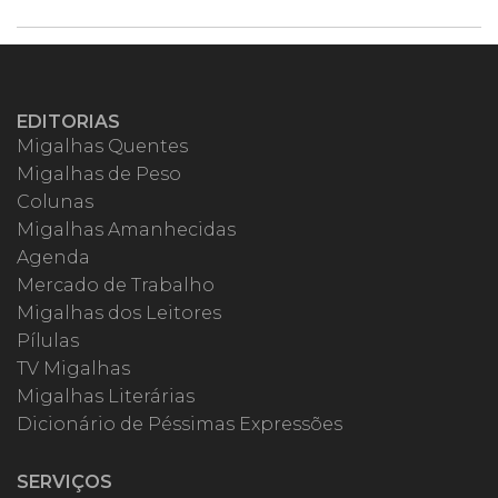
EDITORIAS
Migalhas Quentes
Migalhas de Peso
Colunas
Migalhas Amanhecidas
Agenda
Mercado de Trabalho
Migalhas dos Leitores
Pílulas
TV Migalhas
Migalhas Literárias
Dicionário de Péssimas Expressões
SERVIÇOS