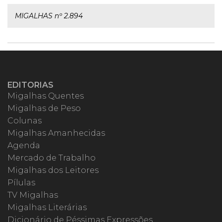
MIGALHAS nº 2.894
EDITORIAS
Migalhas Quentes
Migalhas de Peso
Colunas
Migalhas Amanhecidas
Agenda
Mercado de Trabalho
Migalhas dos Leitores
Pílulas
TV Migalhas
Migalhas Literárias
Dicionário de Péssimas Expressões