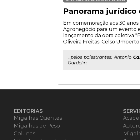
Panorama jurídico
Em comemoração aos 30 anos d
Agronegócio para um evento exc
lançamento da obra coletiva "
Oliveira Freitas, Celso Umbert
...pelos palestrantes: Antonio
Ca
Gardelin.
EDITORIAS
SERVI
Migalhas Quentes
Acade
Migalhas de Peso
Autor
Colunas
Migalh