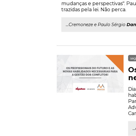
mudanças e perspectivas". Pa
trazidas pela lei. Não perca.
...Cremoneze e Paulo Sérgio
Dan
seg
Os
ne
Dia
hab
Par
Adv
Car
.