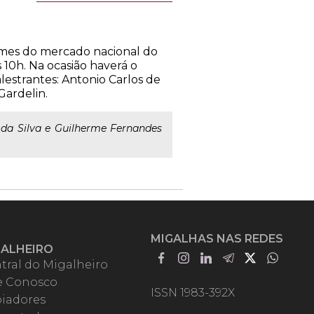
omes do mercado nacional do
 10h. Na ocasião haverá o
estrantes: Antonio Carlos de
Gardelin.
a da Silva e Guilherme Fernandes
MIGALHAS NAS REDES
GALHEIRO
tral do Migalheiro
e Conosco
ISSN 1983-392X
iadores