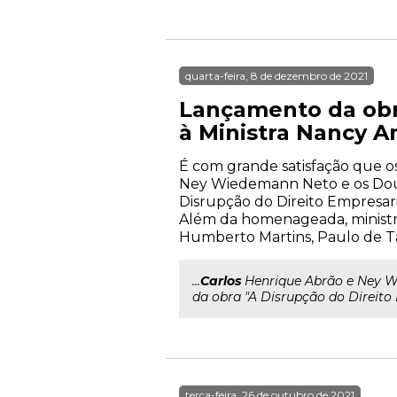
quarta-feira, 8 de dezembro de 2021
Lançamento da obr
à Ministra Nancy A
É com grande satisfação que o
Ney Wiedemann Neto e os Dout
Disrupção do Direito Empresari
Além da homenageada, ministra
Humberto Martins, Paulo de Ta
...
Carlos
Henrique Abrão e Ney
da obra "A Disrupção do Direito
terça-feira, 26 de outubro de 2021