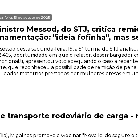
ça-feira, 19 de agosto de 2025
nistro Messod, do STJ, critica rem
mamentação: "ideia fofinha", mas s
sessão desta segunda-feira, 19, a 5ª turma do STJ anali
.465, oportunidade em que o relator, desembargador co
chionatti, apresentou voto adequando o caso à recente 
rte, que reconheceu a possibilidade de remição de pe
uidados maternos prestados por mulheres presas em unida
 e transporte rodoviário de carga 
asília), Migalhas promove o webinar "Nova lei do seguro e 