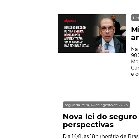
ter
Mi
a
Na 
982
Mar
Co
e c
segunda-feira, 14 de agosto de 2023
Nova lei do seguro
perspectivas
Dia 14/8, às 18h (horário de Br