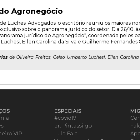
 do Agronegócio
e Luchesi Advogados. o escritório reuniu os maiores n
lusivo sobre o panorama jurídico do setor. Dia 26/10, às
Panorama jurídico do Agronegócio", coordenada pelos pal
o Luchesi, Ellen Carolina da Silva e Guilherme Fernandes 
rlos
de Oliveira Freitas, Celso Umberto Luchesi, Ellen Carolin
ÇOS
ESPECIAIS
MI
mia
#covid19
Cen
es
dr. Pintassilgo
Fal
eiro VIP
Lula Fala
Apo