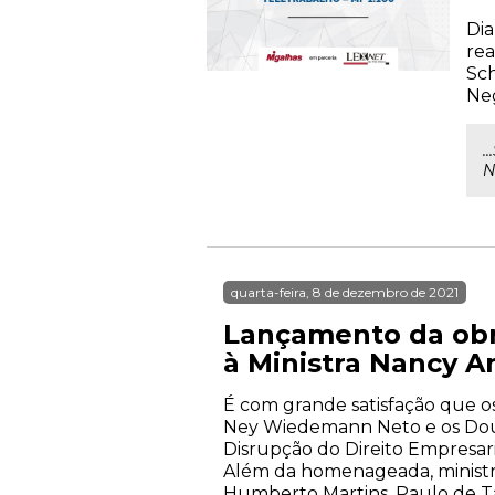
Dia
rea
Sch
Neg
.
N
quarta-feira, 8 de dezembro de 2021
Lançamento da obr
à Ministra Nancy A
É com grande satisfação que o
Ney Wiedemann Neto e os Dout
Disrupção do Direito Empresari
Além da homenageada, ministra
Humberto Martins, Paulo de Ta