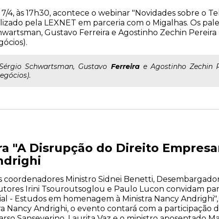
 7/4, às 17h30, acontece o webinar "Novidades sobre o Tel
lizado pela LEXNET em parceria com o Migalhas. Os pale
wartsman, Gustavo Ferreira e Agostinho Zechin Pereir
ócios).
..Sérgio Schwartsman, Gustavo
Ferreira
e Agostinho Zechin 
egócios).
a "A Disrupção do Direito Empres
ndrighi
s coordenadores Ministro Sidnei Benetti, Desembargado
ores Irini Tsouroutsoglou e Paulo Lucon convidam par
al - Estudos em homenagem à Ministra Nancy Andrighi", d
 Nancy Andrighi, o evento contará com a participação d
rso Sanseverino, Laurita Vaz e o ministro aposentado M