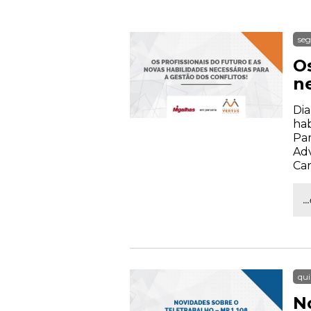
seg
Os
ne
Dia
hab
Par
Adv
Car
.
qui
N