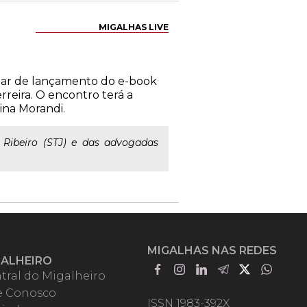
MIGALHAS LIVE
binar de lançamento do e-book
reira. O encontro terá a
ina Morandi.
 Ribeiro (STJ) e das advogadas
MIGALHAS NAS REDES
GALHEIRO
tral do Migalheiro
e Conosco
ISSN 1983-392X