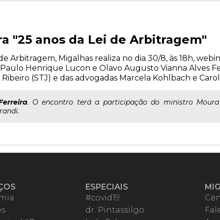
 "25 anos da Lei de Arbitragem"
i de Arbitragem, Migalhas realiza no dia 30/8, às 18h, we
Paulo Henrique Lucon e Olavo Augusto Vianna Alves Fer
 Ribeiro (STJ) e das advogadas Marcela Kohlbach e Carol
Ferreira
. O encontro terá a participação do ministro Moura
randi.
ÇOS
ESPECIAIS
MI
mia
#covid19
Cen
es
dr. Pintassilgo
Fal