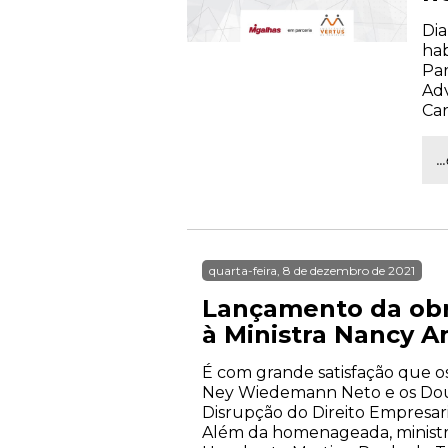
Dia
hab
Par
Adv
Car
.
quarta-feira, 8 de dezembro de 2021
Lançamento da obr
à Ministra Nancy A
É com grande satisfação que o
Ney Wiedemann Neto e os Dout
Disrupção do Direito Empresari
Além da homenageada, ministra