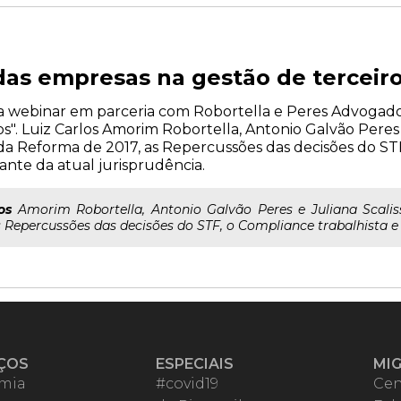
as empresas na gestão de terceir
liza webinar em parceria com Robortella e Peres Advogad
". Luiz Carlos Amorim Robortella, Antonio Galvão Peres e
da Reforma de 2017, as Repercussões das decisões do STF
iante da atual jurisprudência.
os
Amorim Robortella, Antonio Galvão Peres e Juliana Scalis
Repercussões das decisões do STF, o Compliance trabalhista e o
ÇOS
ESPECIAIS
MI
mia
#covid19
Cen