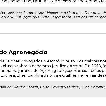
rso Sanseverino, Laurita Vaz e o ministro aposentado M
los
Henrique Abrão e Ney Wiedemann Neto e os Doutores Irin
obra "A Disrupção do Direito Empresarial - Estudos em homena
 do Agronegócio
e Luchesi Advogados. o escritório reuniu os maiores n
lusivo sobre o panorama jurídico do setor. Dia 26/10, às
Panorama jurídico do Agronegócio", coordenada pelos pal
o Luchesi, Ellen Carolina da Silva e Guilherme Fernandes 
rlos
de Oliveira Freitas, Celso Umberto Luchesi, Ellen Carolin