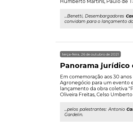
Humberto Martins, Paulo de Ta
...Benetti, Desembargadores
Car
convidam para o lançamento da 
terça-feira, 26 de outubro de 2021
Panorama jurídico
Em comemoração aos 30 anos d
Agronegócio para um evento exc
lançamento da obra coletiva "
Oliveira Freitas, Celso Umbert
...pelos palestrantes: Antonio
Ca
Gardelin.