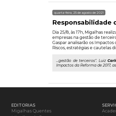
quarta-feira, 25 de agosto de 2021
Responsabilidade d
Dia 25/8, às 17h, Migalhas rea
empresas na gestão de terceiros
Gaspar analisarão os Impactos 
Riscos, estratégias e cautelas d
...gestão de terceiros". Luiz
Carl
Impactos da Reforma de 2017, as 
EDITORIAS
SERVI
Migalhas Quentes
Acade