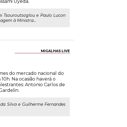
assami Uyeda.
i Tsouroutsoglou e Paulo Lucon
gem à Ministra...
MIGALHAS LIVE
omes do mercado nacional do
 10h. Na ocasião haverá o
estrantes: Antonio Carlos de
Gardelin.
a da Silva e Guilherme Fernandes