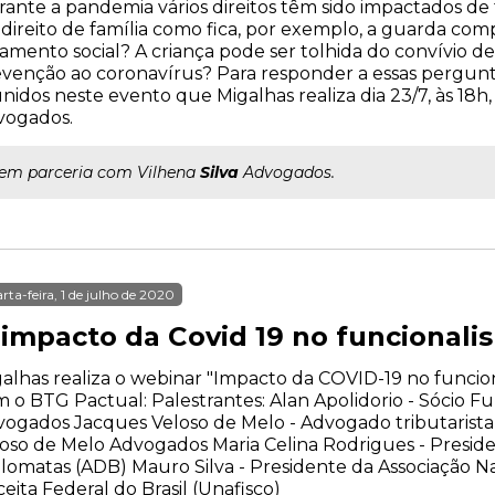
ante a pandemia vários direitos têm sido impactados de 
direito de família como fica, por exemplo, a guarda comp
lamento social? A criança pode ser tolhida do convívio
venção ao coronavírus? Para responder a essas perguntas
nidos neste evento que Migalhas realiza dia 23/7, às 18h
vogados.
..em parceria com Vilhena
Silva
Advogados.
rta-feira, 1 de julho de 2020
 impacto da Covid 19 no funcionali
alhas realiza o webinar "Impacto da COVID-19 no funcion
 o BTG Pactual: Palestrantes: Alan Apolidorio - Sócio Fu
ogados Jacques Veloso de Melo - Advogado tributarista,
oso de Melo Advogados Maria Celina Rodrigues - Preside
lomatas (ADB) Mauro Silva - Presidente da Associação Nac
eita Federal do Brasil (Unafisco)