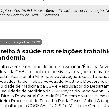
..Diplomatas (ADB) Mauro
Silva
- Presidente da Associação Na
eceita Federal do Brasil (Unafisco)
ça-feira, 30 de junho de 2020
ireito à saúde nas relações trabalh
andemia
alhas reúne um time de peso no webinar "Ética na Advo
eral da OAB a respeito de possíveis alterações em matér
estrantes: Renata Vilhena Silva Advogada, Sócia-fundador
vogados Rafael Robba Advogado, Mestre e Doutorando 
culdade de Medicina da USP e Pesquisador do Departam
Faculdade de Medicina da USP Reynaldo Sangiovanni C
Direito Processual Civil pela PUC e com diversos cursos 
ireito Processual do Trabalho Paula Castro Collesi Adv
Trabalho pelo COGEAE - PUC-SP e Mestre m Ciências Jur