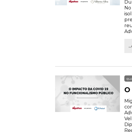
Dur
No 
iso
pre
reu
Ad
.
qua
O
Mig
com
Adv
Vel
Dip
Rec