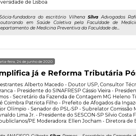
versidade de Lisboa
..Sócia-fundadora do escritório Vilhena
Silva
Advogados Rafa
outorando em Saúde Coletiva pela Faculdade de Medic
epartamento de Medicina Preventiva da Faculdade de...
rta-feira, 24 de junho de 2020
implifica já e Reforma Tributária P
estrantes: Alberto Macedo - Doutor USP, Consultor Té
anca - Presidente do SINAFRESP Cássio Vieira - Preside
os - Secretário da Fazenda de Contagem MG Heleno Tôr
é Coimbra Patriota Filho - Prefeito de Afogados da Ing
or Olímpio - Senador do PSL-SP - Subrelator Comissão M
naldo Lima Jr. - Presidente do SESCON-SP Silvio Costa 
ubliclanos/PE Moderadora: Ellen Jocham - Diretora d