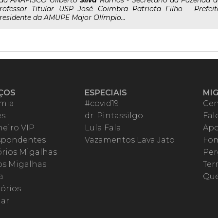
..da ANAFISCO Gilberto
Silva
Ramos - Secretário da Fazenda d
rofessor Titular USP José Coimbra Patriota Filho - Prefe
residente da AMUPE Major Olímpio...
ÇOS
ESPECIAIS
MI
mia
#covid19
Cen
es
dr. Pintassilgo
Fal
eiro VIP
Lula Fala
Apo
spondentes
Vazamentos Lava Jato
Fom
órios Migalhas
Per
os Migalhas
Ter
a
Qu
órios
ar