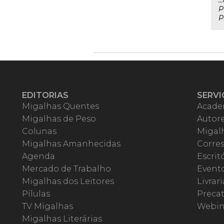
.
P
P
EDITORIAS
SERVI
Migalhas Quentes
Acade
Migalhas de Peso
Autor
Colunas
Migalh
Migalhas Amanhecidas
Corre
Agenda
Escrit
Mercado de Trabalho
Event
Migalhas dos Leitores
Livrari
Pílulas
Precat
TV Migalhas
Webin
Migalhas Literárias