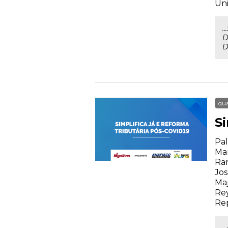
Uni
.
D
D
qua
S
Pal
Mar
Ram
Jos
Maj
Rey
Rep