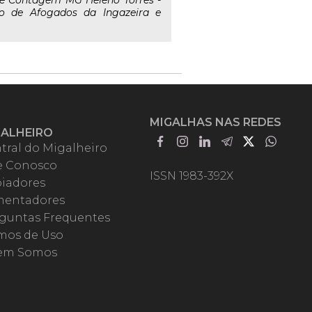
e Contagem MG Heleno Tôrres -
ito de Afogados da Ingazeira e
MIGALHAS NAS REDES
GALHEIRO
tral do Migalheiro
e Conosco
ISSN 1983-392X
iadores
entadores
guntas Frequentes
mos de Uso
em Somos