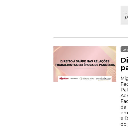
.
R
ter
D
p
Mig
Fed
Pal
Ad
Fa
da 
em 
e D
do 