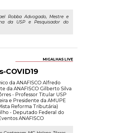
el Robba Advogado, Mestre e
ina da USP e Pesquisador do
MIGALHAS LIVE
ós-COVID19
cnico da ANAFISCO Alfredo
nte da ANAFISCO Gilberto Silva
res - Professor Titular USP
azeira e Presidente da AMUPE
ista Reforma Tributária)
Filho - Deputado Federal do
e Eventos ANAFISCO