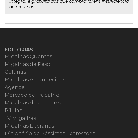
integral e gratuita aos que comprovarem insuficiência
de recursos.
EDITORIAS
Migalhas Quentes
Migalhas de Peso
Colunas
Migalhas Amanhecidas
Agenda
Mercado de Trabalho
Migalhas dos Leitores
Pílulas
TV Migalhas
Migalhas Literárias
Dicionário de Péssimas Expressões