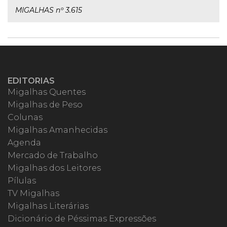
MIGALHAS nº 3.615
EDITORIAS
Migalhas Quentes
Migalhas de Peso
Colunas
Migalhas Amanhecidas
Agenda
Mercado de Trabalho
Migalhas dos Leitores
Pílulas
TV Migalhas
Migalhas Literárias
Dicionário de Péssimas Expressões