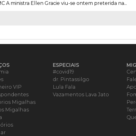
C A ministra Ellen Gracie viu-se ontem preterida na...
ÇOS
ESPECIAIS
MI
mia
#covid19
Cen
es
dr. Pintassilgo
Fal
eiro VIP
Lula Fala
Apo
spondentes
Vazamentos Lava Jato
Fom
órios Migalhas
Per
os Migalhas
Ter
a
Qu
órios
ar