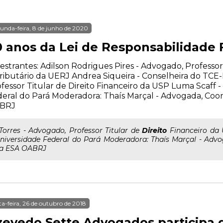
unda-feira, 8 de junho de 2020
0 anos da Lei de Responsabilidade F
estrantes: Adilson Rodrigues Pires - Advogado, Professor
ributário da UERJ Andrea Siqueira - Conselheira do TCE
fessor Titular de Direito Financeiro da USP Luma Scaff -
eral do Pará Moderadora: Thaís Marçal - Advogada, Co
BRJ
..Torres - Advogado, Professor Titular de
Direito
Financeiro da 
niversidade Federal do Pará Moderadora: Thaís Marçal - Ad
a ESA OABRJ
ta-feira, 26 de outubro de 2018
zevedo Sette Advogados participa d