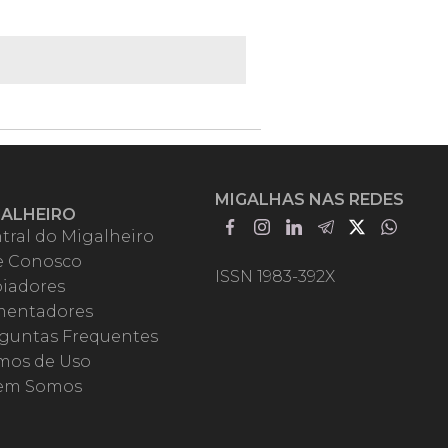
MIGALHAS NAS REDES
GALHEIRO
tral do Migalheiro
e Conosco
ISSN 1983-392X
iadores
entadores
guntas Frequentes
mos de Uso
em Somos