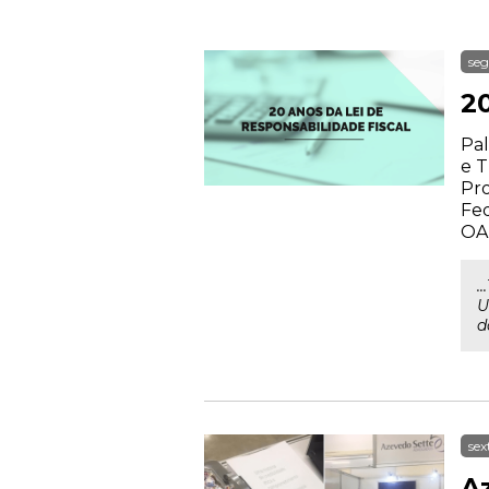
seg
2
Pal
e T
Pro
Fed
OA
.
U
d
sex
A