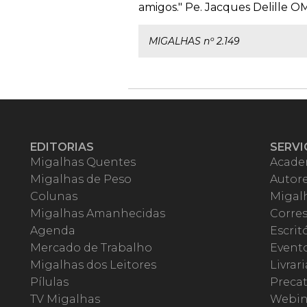
amigos." Pe. Jacques Delille OM
MIGALHAS nº 2.149
EDITORIAS
SERVI
Migalhas Quentes
Acade
Migalhas de Peso
Autor
Colunas
Migalh
Migalhas Amanhecidas
Corre
Agenda
Escrit
Mercado de Trabalho
Event
Migalhas dos Leitores
Livrari
Pílulas
Precat
TV Migalhas
Webin