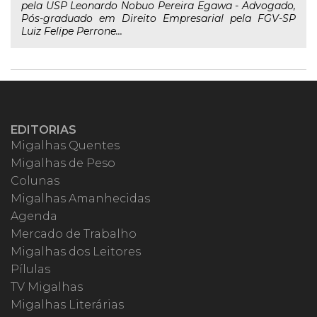
pela USP Leonardo Nobuo Pereira Egawa - Advogado,
Pós-graduado em Direito Empresarial pela FGV-SP
Luiz Felipe Perrone...
EDITORIAS
Migalhas Quentes
Migalhas de Peso
Colunas
Migalhas Amanhecidas
Agenda
Mercado de Trabalho
Migalhas dos Leitores
Pílulas
TV Migalhas
Migalhas Literárias