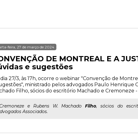
rta-feira, 27 de março de 2024
ONVENÇÃO DE MONTREAL E A JUST
úvidas e sugestões
dia 27/3, às 17h, ocorre o webinar "Convenção de Montreal
ugestões", ministrado pelos advogados Paulo Henriqu
hado Filho, sócios do escritório Machado e Cremoneze -
..Cremoneze e Rubens W. Machado
Filho
, sócios do escr
dvogados Associados.