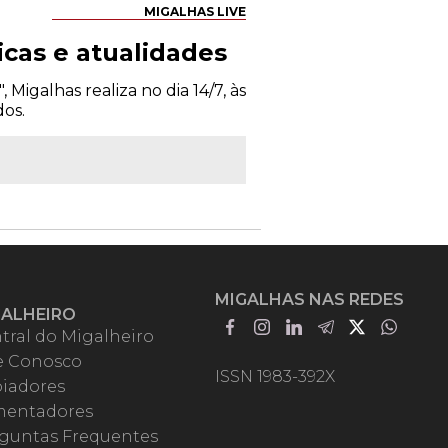
MIGALHAS LIVE
icas e atualidades
Migalhas realiza no dia 14/7, às
os.
MIGALHAS NAS REDES
GALHEIRO
tral do Migalheiro
e Conosco
ISSN 1983-392X
iadores
entadores
guntas Frequentes