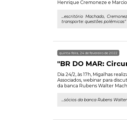
Henrique Cremoneze e Marcio R
...escritório Machado, Cremone
transporte: questões polêmicas"
quinta-feira, 24 de fevereiro de 2022
"BR DO MAR: Circun
Dia 24/2, às 17h, Migalhas rea
Associados, webinar para discu
da banca Rubens Walter Macha
...sócios da banca Rubens Walt