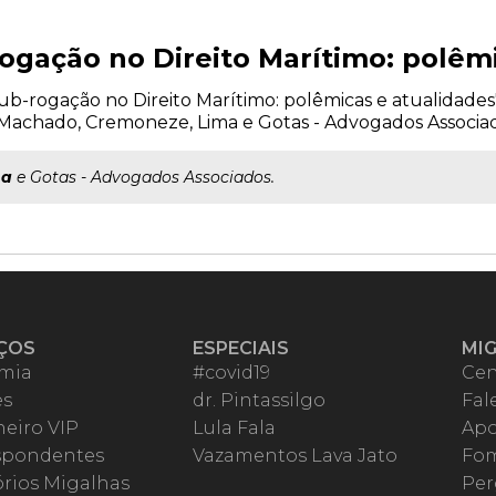
ogação no Direito Marítimo: polêm
b-rogação no Direito Marítimo: polêmicas e atualidades", 
Machado, Cremoneze, Lima e Gotas - Advogados Associad
ma
e Gotas - Advogados Associados.
ÇOS
ESPECIAIS
MI
mia
#covid19
Cen
es
dr. Pintassilgo
Fal
eiro VIP
Lula Fala
Apo
spondentes
Vazamentos Lava Jato
Fom
órios Migalhas
Per