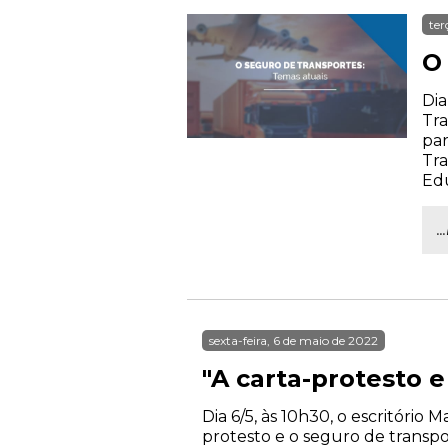
ter
O
Dia
Tra
par
Tra
Ed
.
sexta-feira, 6 de maio de 2022
"A carta-protesto 
Dia 6/5, às 10h30, o escritóri
protesto e o seguro de transpo