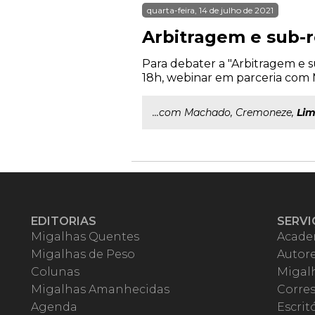
quarta-feira, 14 de julho de 2021
Arbitragem e sub-r
Para debater a "Arbitragem e su
18h, webinar em parceria com 
...com Machado, Cremoneze,
Li
EDITORIAS
SERVI
Migalhas Quentes
Acade
Migalhas de Peso
Autor
Colunas
Migalh
Migalhas Amanhecidas
Corre
Agenda
Escrit