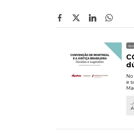
qua
C
d
No 
e s
Mac
.
A