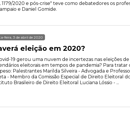
 1179/2020 e pós-crise" teve como debatedores os profes
Sampaio e Daniel Gomide.
ta-feira, 3 de abril de 2020
averá eleição em 2020?
ovid-19 gerou uma nuvem de incertezas nas eleições d
endários eleitorais em tempos de pandemia? Para tratar
peso: Palestrantes Marilda Silveira - Advogada e Profess
ta - Membro da Comissão Especial de Direito Eleitoral 
tituto Brasileiro de Direito Eleitoral Luciana Lóssio - ...