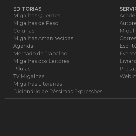
EDITORIAS
SERVI
Migalhas Quentes
Acade
Migalhas de Peso
Autor
Colunas
Migalh
Migalhas Amanhecidas
Corre
Agenda
Escrit
Mercado de Trabalho
Event
Migalhas dos Leitores
Livrari
Pílulas
Precat
TV Migalhas
Webin
Migalhas Literárias
Dicionário de Péssimas Expressões