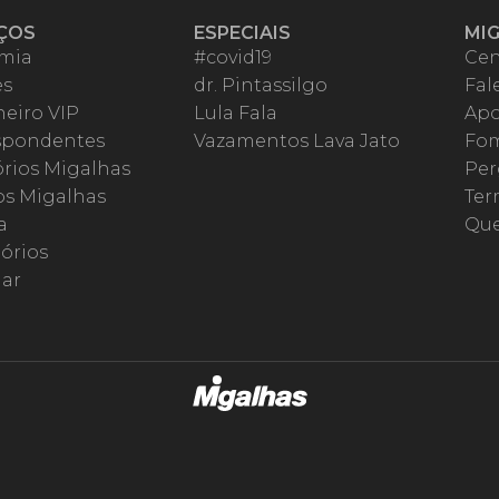
ÇOS
ESPECIAIS
MI
mia
#covid19
Cen
es
dr. Pintassilgo
Fal
eiro VIP
Lula Fala
Apo
spondentes
Vazamentos Lava Jato
Fom
órios Migalhas
Per
os Migalhas
Ter
a
Qu
órios
ar