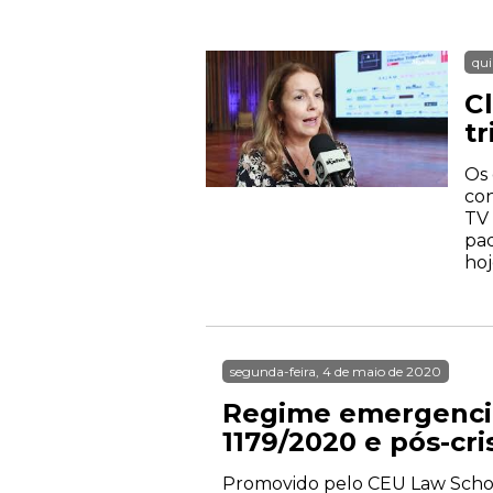
qui
Cl
t
Os 
con
TV 
pad
hoj
segunda-feira, 4 de maio de 2020
Regime emergencia
1179/2020 e pós-cri
Promovido pelo CEU Law Schoo