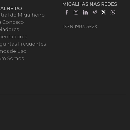
MIGALHAS NAS REDES
GALHEIRO
tral do Migalheiro
e Conosco
ISSN 1983-392X
iadores
entadores
guntas Frequentes
mos de Uso
em Somos