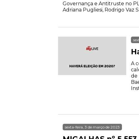
Governança e Antitruste no PL
Adriana Pugliesi, Rodrigo Vaz 
sex
H
A c
cal
de 
Bae
Ins
sexta-feira, 3 de março de 2023
MIGALHAS nº 5.553