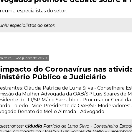
euniu especialistas do setor.
niu especialistas do setor.
ça-feira, 16 de junho de 2020
 impacto do Coronavírus nas ativid
nistério Público e Judiciário
estrantes: Cláudia Patrícia de Luna Silva - Conselheira E
issão da Mulher Advogada da OAB/SP Luis Soares de Me
sidente do TJ/SP Mário Sarrubbo - Procurador Geral da 
ardo Toledo - Vice-Presidente da OAB/SP Moderadores: 
vogado Renato de Mello Almada - Advogado
..alestrantes:
Cláudia
Patrícia de Luna Silva - Conselheira Esta
ulher Advogada da OAB/SP Luis Soares de Mello - Desembarga