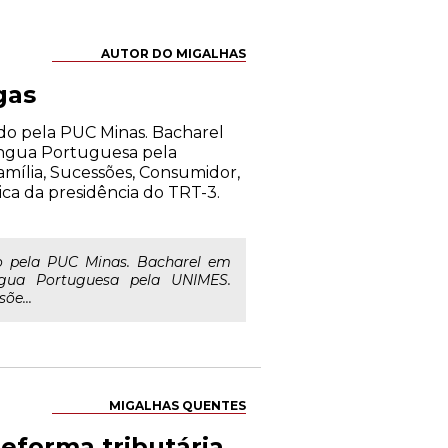
AUTOR DO MIGALHAS
gas
do pela PUC Minas. Bacharel
íngua Portuguesa pela
Família, Sucessões, Consumidor,
ica da presidência do TRT-3.
o pela PUC Minas. Bacharel em
ngua Portuguesa pela UNIMES.
õe...
MIGALHAS QUENTES
forma tributária