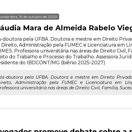
unda-feira, 19 de outubro de 2020
láudia Mara de Almeida Rabelo Vie
-doutora pela UFBA. Doutora e mestre em Direito Priva
Direito, Administração pela FUMEC e Licenciatura em L
MES. Professora universitária nas áreas de Direito Civil, 
eito do Trabalho e Processo do Trabalho. Assessora Juríd
esidente do IBDCONT/MG (biênio 2025-2027).
ós-doutora pela UFBA. Doutora e mestre em Direito Privad
ireito, Administração pela FUMEC e Licenciatura em Lí
rofessora universitária nas áreas de Direito Civil, Família, Sucess
ogados promove debate sobre a re