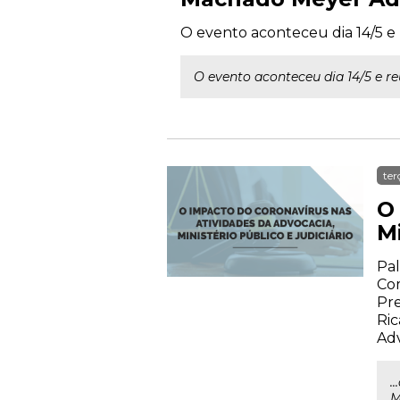
O evento aconteceu dia 14/5 e r
O evento aconteceu dia 14/5 e reu
ter
O
Mi
Pal
Com
Pre
Ric
Ad
.
M