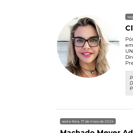
seg
C
Pós
em 
UNI
Dir
Pr
P
D
P
sexta-feira, 17 de maio de 2024
Machado Meyer Adv