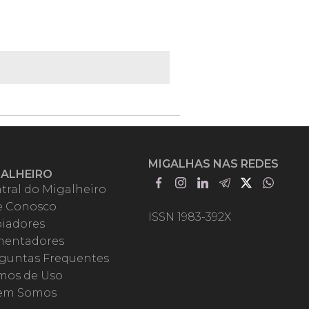
MIGALHAS NAS REDES
GALHEIRO
tral do Migalheiro
e Conosco
ISSN 1983-392X
iadores
entadores
guntas Frequentes
mos de Uso
em Somos