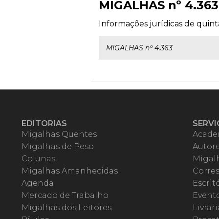
MIGALHAS nº 4.363
Informações jurídicas de quinta
MIGALHAS nº 4.363
EDITORIAS
SERVI
Migalhas Quentes
Acade
Migalhas de Peso
Autor
Colunas
Migalh
Migalhas Amanhecidas
Corre
Agenda
Escrit
Mercado de Trabalho
Event
Migalhas dos Leitores
Livrari