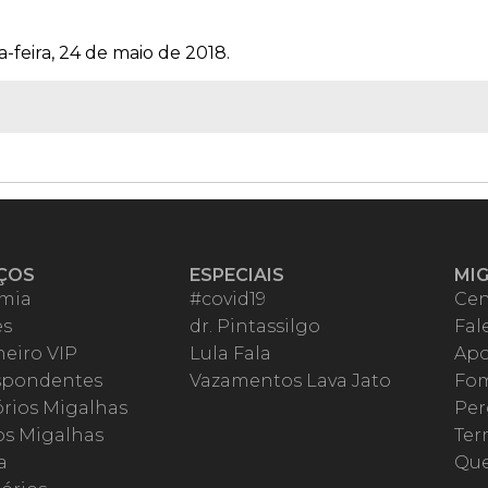
-feira, 24 de maio de 2018.
ÇOS
ESPECIAIS
MI
mia
#covid19
Cen
es
dr. Pintassilgo
Fal
eiro VIP
Lula Fala
Apo
spondentes
Vazamentos Lava Jato
Fom
órios Migalhas
Per
os Migalhas
Ter
a
Qu