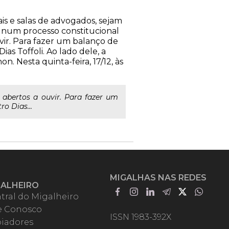
is e salas de advogados, sejam
o num processo constitucional
vir. Para fazer um balanço de
as Toffoli. Ao lado dele, a
. Nesta quinta-feira, 17/12, às
 abertos a ouvir. Para fazer um
o Dias...
MIGALHAS NAS REDES
GALHEIRO
tral do Migalheiro
e Conosco
ISSN 1983-392X
iadores