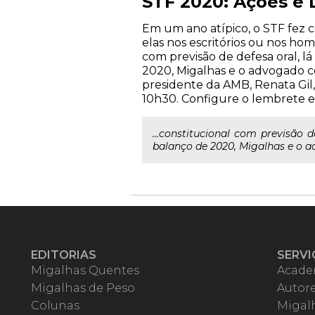
STF 2020: Ações e 
Em um ano atípico, o STF fez c
elas nos escritórios ou nos ho
com previsão de defesa oral, l
2020, Migalhas e o advogado con
presidente da AMB, Renata Gil, 
10h30. Configure o lembrete e
...constitucional com previsão 
balanço de 2020, Migalhas e o ad
EDITORIAS
SERVI
Migalhas Quentes
Acade
Migalhas de Peso
Autor
Colunas
Migalh