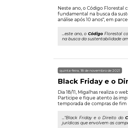
Neste ano, o Código Florestal c
fundamental na busca da susten
análise após 10 anos", em parc
...este ano, o
Código
Florestal co
na busca da sustentabilidade ambi
quinta-feira, 18 de novembro de 2021
Black Friday e o D
Dia 18/11, Migalhas realiza o 
Participe e fique atento às i
temporada de compras de fim d
..."Black Friday e o Direito do
C
jurídicas que envolvem as camp