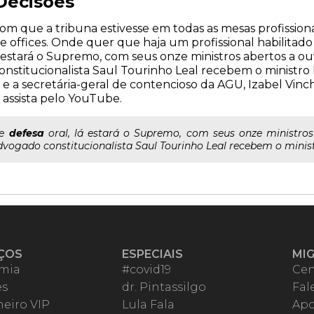
Decisões
om que a tribuna estivesse em todas as mesas profissiona
me offices. Onde quer que haja um profissional habilitad
á estará o Supremo, com seus onze ministros abertos a ou
stitucionalista Saul Tourinho Leal recebem o ministro Di
e a secretária-geral de contencioso da AGU, Izabel Vinchon
 assista pelo YouTube.
de
defesa
oral, lá estará o Supremo, com seus onze ministros
vogado constitucionalista Saul Tourinho Leal recebem o ministr
ÇOS
ESPECIAIS
MI
mia
#covid19
Cen
es
dr. Pintassilgo
Fal
eiro VIP
Lula Fala
Apo