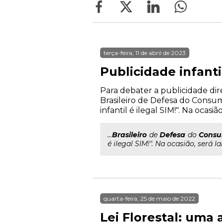
terça-feira, 11 de abril de 2023
Publicidade infantil
Para debater a publicidade dire
Brasileiro de Defesa do Consum
infantil é ilegal SIM!". Na ocasiã
...
Brasileiro
de
Defesa
do
Consu
é ilegal SIM!". Na ocasião, será l
quarta-feira, 25 de maio de 2022
Lei Florestal: uma 