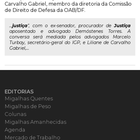
Carvalho Gabriel, membro da diretoria da Comissão
de Direito de Defesa da OAB/DF.
...
justiça
", com o ex-senador, procurador de
Justiça
aposentado e advogado Demóstenes Torres. A
conversa será mediada pelos advogados Marcelo
Turbay, secretário-geral do IGP, e Liliane de Carvalho
Gabriel,...
EDITORIAS
Migalhas Quentes
Migalhas de Peso
Colunas
Migalhas Amanhecidas
Agenda
Mercado de Trabalho