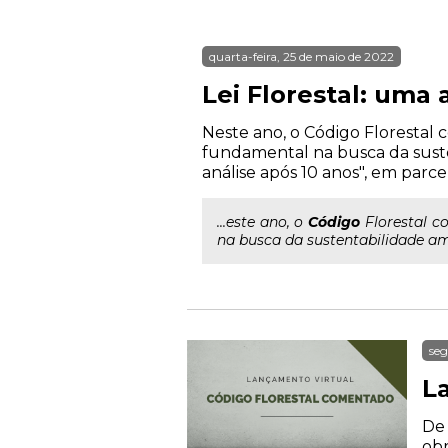
quarta-feira, 25 de maio de 2022
Lei Florestal: uma 
Neste ano, o Código Florestal c
fundamental na busca da susten
análise após 10 anos", em parc
...este ano, o
Código
Florestal co
na busca da sustentabilidade ambi
seg
L
De 
obr