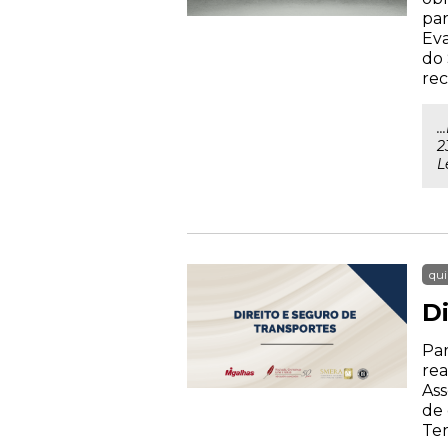
par
Eva
do 
rec
.
2
L
qui
D
Par
rea
Ass
de 
Tem