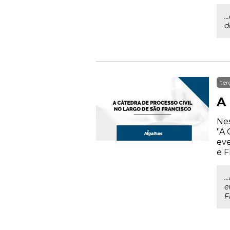
.
d
ter
A 
Nes
"A 
eve
e F
.
e
F