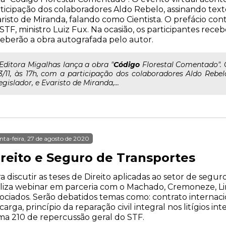
ticipação dos colaboradores Aldo Rebelo, assinando texto
risto de Miranda, falando como Cientista. O prefácio con
STF, ministro Luiz Fux. Na ocasião, os participantes re
eberão a obra autografada pelo autor.
..Editora Migalhas lança a obra "
Código
Florestal Comentado". 
3/11, às 17h, com a participação dos colaboradores Aldo Rebel
egislador, e Evaristo de Miranda,...
nta-feira, 27 de agosto de 2020
ireito e Seguro de Transportes
a discutir as teses de Direito aplicadas ao setor de segur
liza webinar em parceria com o Machado, Cremoneze, L
ociados. Serão debatidos temas como: contrato internac
carga, princípio da reparação civil integral nos litígios 
a 210 de repercussão geral do STF.