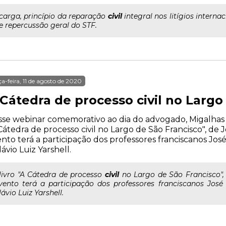
..carga, princípio da reparação
civil
integral nos litígios intern
e repercussão geral do STF.
ça-feira, 11 de agosto de 2020
Cátedra de processo civil no Largo
se webinar comemorativo ao dia do advogado, Migalhas t
Cátedra de processo civil no Largo de São Francisco", de 
nto terá a participação dos professores franciscanos J
lávio Luiz Yarshell.
..livro "A Cátedra de processo
civil
no Largo de São Francisco", 
vento terá a participação dos professores franciscanos Jos
lávio Luiz Yarshell.