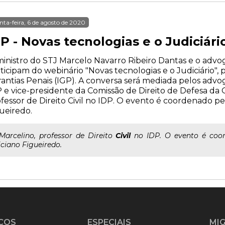
nta-feira, 6 de agosto de 2020
P - Novas tecnologias e o Judiciári
inistro do STJ Marcelo Navarro Ribeiro Dantas e o advog
ticipam do webinário "Novas tecnologias e o Judiciário",
antias Penais (IGP). A conversa será mediada pelos advo
 e vice-presidente da Comissão de Direito de Defesa da
fessor de Direito Civil no IDP. O evento é coordenado pe
ueiredo.
..Marcelino, professor de Direito
Civil
no IDP. O evento é coor
iciano Figueiredo.
ÇOS
ESPECIAIS
MI