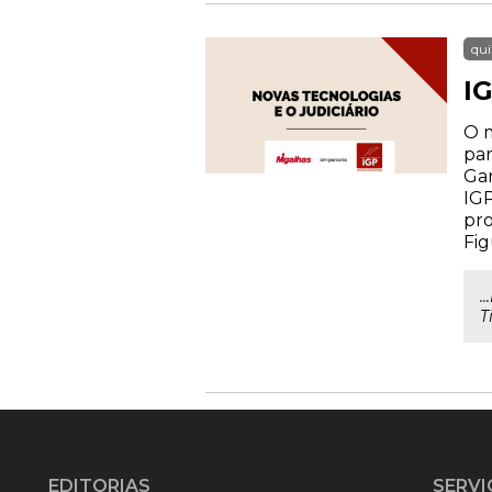
qui
IG
O m
par
Gar
IGP
pro
Fig
.
T
EDITORIAS
SERVI