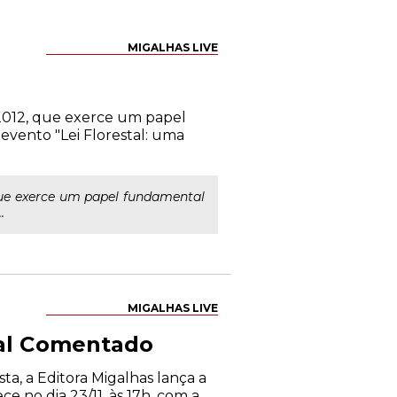
MIGALHAS LIVE
1/2012, que exerce um papel
evento "Lei Florestal: uma
 que exerce um papel fundamental
.
MIGALHAS LIVE
tal Comentado
ta, a Editora Migalhas lança a
e no dia 23/11, às 17h, com a