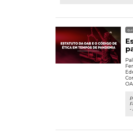
qui
E
p
Pal
Fer
Ed
Con
OA
P
F
-