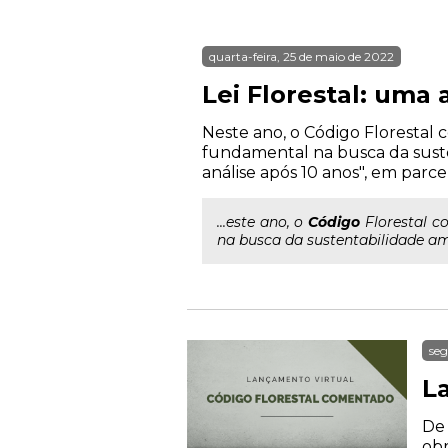
quarta-feira, 25 de maio de 2022
Lei Florestal: uma 
Neste ano, o Código Florestal c
fundamental na busca da susten
análise após 10 anos", em parc
...este ano, o
Código
Florestal co
na busca da sustentabilidade ambi
seg
L
De 
obr