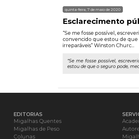
quinta-feira, 7 de maio de 2020
Esclarecimento púb
“Se me fosse possível, escreve
convencido que estou de que o
irreparáveis” Winston Churc...
“Se me fosse possível, escreve
estou de que o seguro pode, medi
EDITORIAS
SERVI
Migalhas Quentes
Acade
Migalhas de Peso
Autor
Colunas
Migalh