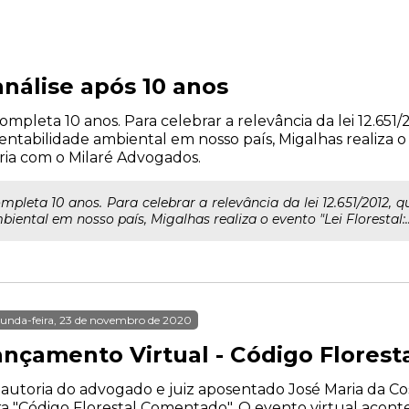
análise após 10 anos
ompleta 10 anos. Para celebrar a relevância da lei 12.65
tabilidade ambiental em nosso país, Migalhas realiza o 
eria com o Milaré Advogados.
mpleta 10 anos. Para celebrar a relevância da lei 12.651/2012,
ental em nosso país, Migalhas realiza o evento "Lei Florestal:..
unda-feira, 23 de novembro de 2020
ançamento Virtual - Código Flores
autoria do advogado e juiz aposentado José Maria da Cos
a "Código Florestal Comentado". O evento virtual acontec