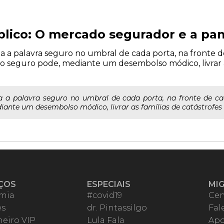
lico: O mercado segurador e a pa
ria a palavra seguro no umbral de cada porta, na fronte
 seguro pode, mediante um desembolso módico, livrar as
ria a palavra seguro no umbral de cada porta, na fronte de
ante um desembolso módico, livrar as famílias de catástrofes i
ÇOS
ESPECIAIS
MI
mia
#covid19
Cen
es
dr. Pintassilgo
Fal
eiro VIP
Lula Fala
Apo