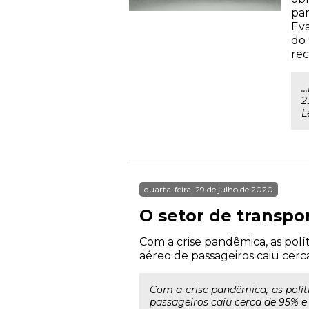
par
Eva
do 
rec
.
2
L
quarta-feira, 29 de julho de 2020
O setor de transpo
Com a crise pandêmica, as polí
aéreo de passageiros caiu cerc
Com a crise pandêmica, as polít
passageiros caiu cerca de 95% e