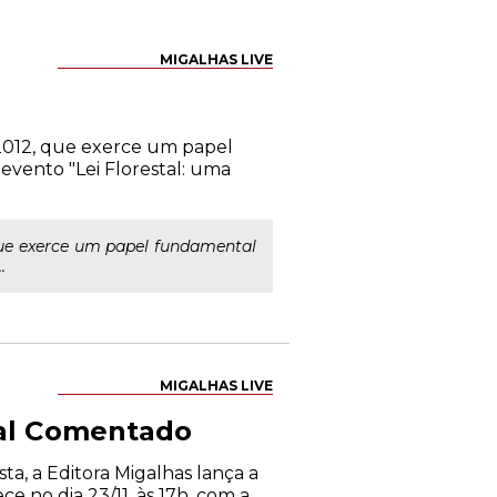
MIGALHAS LIVE
1/2012, que exerce um papel
evento "Lei Florestal: uma
 que exerce um papel fundamental
.
MIGALHAS LIVE
tal Comentado
ta, a Editora Migalhas lança a
e no dia 23/11, às 17h, com a