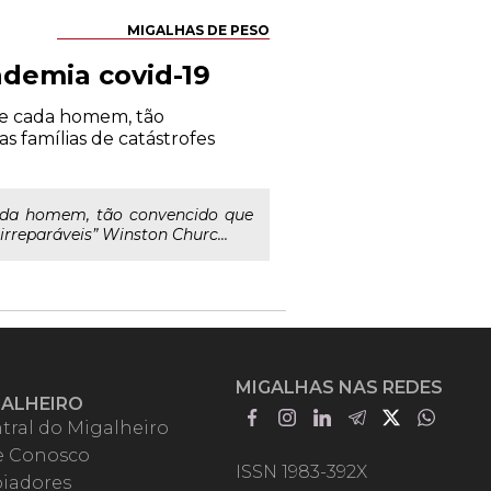
MIGALHAS DE PESO
ndemia covid-19
 de cada homem, tão
 famílias de catástrofes
 cada homem, tão convencido que
rreparáveis” Winston Churc...
MIGALHAS NAS REDES
GALHEIRO
tral do Migalheiro
e Conosco
ISSN 1983-392X
iadores