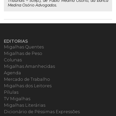
Tribunais – 509p.), de Fábio Medina Osório, da banca
Medina Osório Advogados.
EDITORIAS
Migalhas Quentes
Migalhas de Peso
Colunas
Migalhas Amanhecidas
Agenda
Mercado de Trabalho
Migalhas dos Leitores
Pílulas
TV Migalhas
Migalhas Literárias
Dicionário de Péssimas Expressões