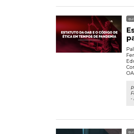
qui
E
p
Pal
Fer
Ed
Con
OA
P
F
-
qui