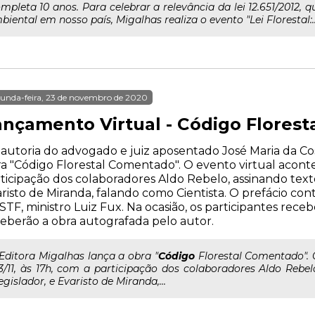
mpleta 10 anos. Para celebrar a relevância da lei 12.651/2012,
ental em nosso país, Migalhas realiza o evento "Lei Florestal:..
unda-feira, 23 de novembro de 2020
ançamento Virtual - Código Flores
autoria do advogado e juiz aposentado José Maria da Cos
a "Código Florestal Comentado". O evento virtual acontec
ticipação dos colaboradores Aldo Rebelo, assinando texto
risto de Miranda, falando como Cientista. O prefácio con
STF, ministro Luiz Fux. Na ocasião, os participantes re
eberão a obra autografada pelo autor.
..Editora Migalhas lança a obra "
Código
Florestal Comentado". 
3/11, às 17h, com a participação dos colaboradores Aldo Rebel
egislador, e Evaristo de Miranda,...