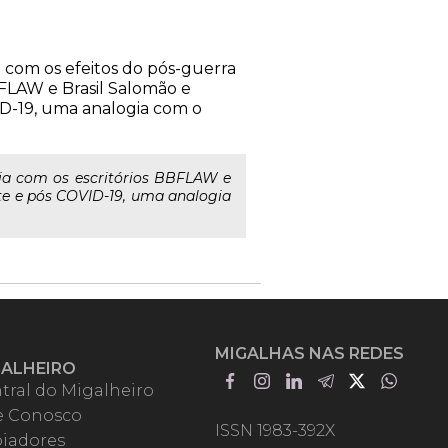
om os efeitos do pós-guerra
BFLAW e Brasil Salomão e
ID-19, uma analogia com o
ria com os escritórios BBFLAW e
te e pós COVID-19, uma analogia
MIGALHAS NAS REDES
GALHEIRO
tral do Migalheiro
e Conosco
ISSN 1983-392X
iadores