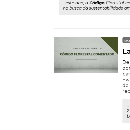
...este ano, o
Código
Florestal co
na busca da sustentabilidade ambi
seg
L
De 
obr
par
Eva
do 
rec
.
2
L