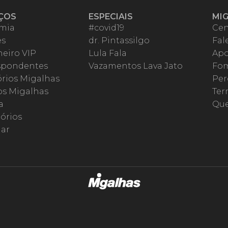
ÇOS
ESPECIAIS
MI
mia
#covid19
Cen
es
dr. Pintassilgo
Fal
eiro VIP
Lula Fala
Apo
spondentes
Vazamentos Lava Jato
Fom
órios Migalhas
Per
os Migalhas
Ter
a
Qu
órios
ar