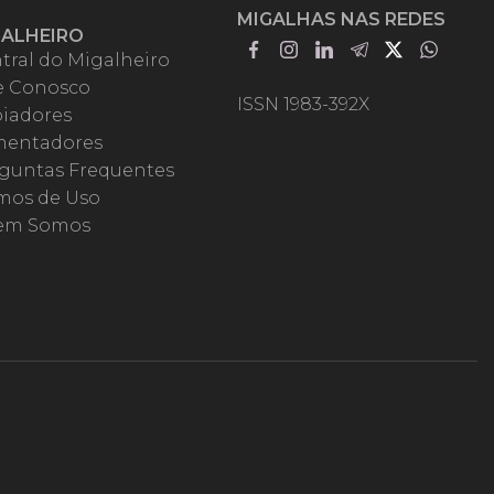
MIGALHAS NAS REDES
GALHEIRO
tral do Migalheiro
e Conosco
ISSN 1983-392X
iadores
entadores
guntas Frequentes
mos de Uso
em Somos