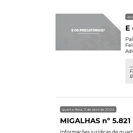
qui
E 
Pal
Fel
Ad
.
F
R
quarta-feira, 3 de abril de 2024
MIGALHAS nº 5.821
Informações jurídicas de quarta