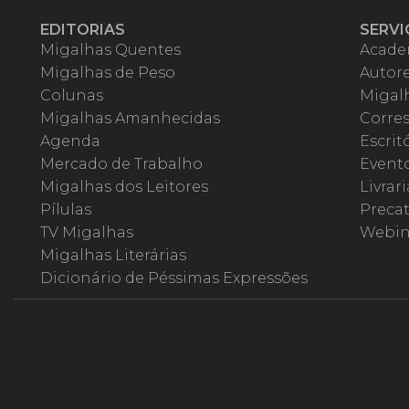
EDITORIAS
SERVI
Migalhas Quentes
Acade
Migalhas de Peso
Autor
Colunas
Migalh
Migalhas Amanhecidas
Corre
Agenda
Escrit
Mercado de Trabalho
Event
Migalhas dos Leitores
Livrari
Pílulas
Precat
TV Migalhas
Webin
Migalhas Literárias
Dicionário de Péssimas Expressões