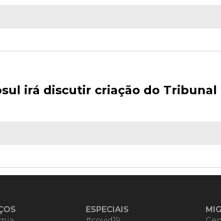
ul irá discutir criação do Tribunal
ÇOS
ESPECIAIS
MI
mia
#covid19
Cen