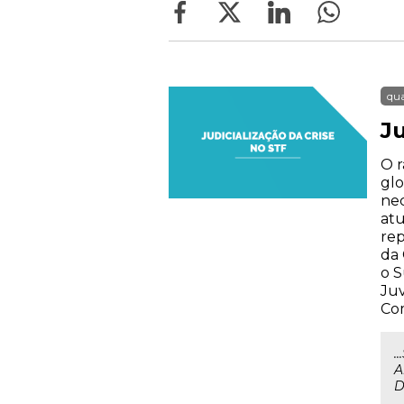
qua
Ju
O r
glo
nec
atu
rep
da 
o S
Juv
Com
.
A
D