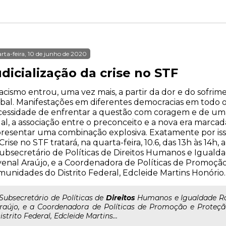
rta-feira, 10 de junho de 2020
dicialização da crise no STF
acismo entrou, uma vez mais, a partir da dor e do sofr
bal. Manifestações em diferentes democracias em todo
essidade de enfrentar a questão com coragem e de um
al, a associação entre o preconceito e a nova era marc
resentar uma combinação explosiva. Exatamente por isso
Crise no STF tratará, na quarta-feira, 10.6, das 13h às 14
ubsecretário de Políticas de Direitos Humanos e Igualdad
enal Araújo, e a Coordenadora de Políticas de Promoçã
unidades do Distrito Federal, Edcleide Martins Honório.
..Subsecretário de Políticas de
Direitos
Humanos e Igualdade Raci
raújo, e a Coordenadora de Políticas de Promoção e Prote
istrito Federal, Edcleide Martins...