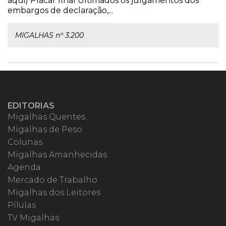
aqui) Placar final Ultimados os julgamentos dos
embargos de declaração,...
MIGALHAS nº 3.200
EDITORIAS
Migalhas Quentes
Migalhas de Peso
Colunas
Migalhas Amanhecidas
Agenda
Mercado de Trabalho
Migalhas dos Leitores
Pílulas
TV Migalhas