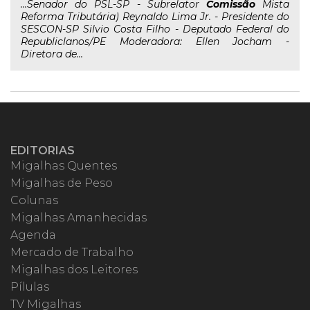
...Senador do PSL-SP - Subrelator
Comissão
Mista
Reforma Tributária) Reynaldo Lima Jr. - Presidente do
SESCON-SP Silvio Costa Filho - Deputado Federal do
Republiclanos/PE Moderadora: Ellen Jocham -
Diretora de...
EDITORIAS
Migalhas Quentes
Migalhas de Peso
Colunas
Migalhas Amanhecidas
Agenda
Mercado de Trabalho
Migalhas dos Leitores
Pílulas
TV Migalhas