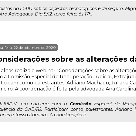
lhistas da LGPD sob os aspectos tecnológicos e de seguro, Miga
tro Advogados. Dia 8/12, terça-feira, às 17h.
ça-feira, 22 de setembro de 2020
nsiderações sobre as alterações da 
alhas realiza o webinar "Considerações sobre as alterações
 a Comissão Especial de Recuperação Judicial, Extrajudi
ticipam como palestrantes: Adriano Machado, Juliana Ca
eiro. A coordenação é feita pela advogada Ana Carolina 
..11.101/05", em parceria com a
Comissão
Especial de Recuper
alência da OAB/RJ. Participam como palestrantes: Adriano 
unes e Taissa Romeiro. A coordenação é...