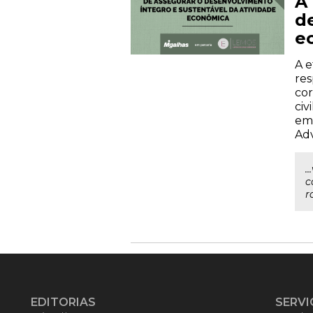
A
d
e
A e
res
cor
civ
emp
Adv
.
c
r
EDITORIAS
SERVI