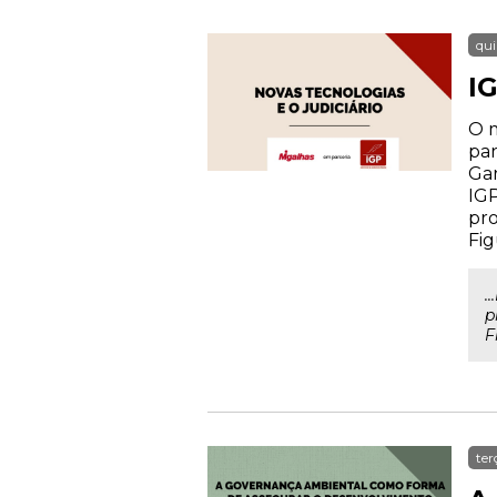
qui
IG
O m
par
Gar
IGP
pro
Fig
.
p
F
ter