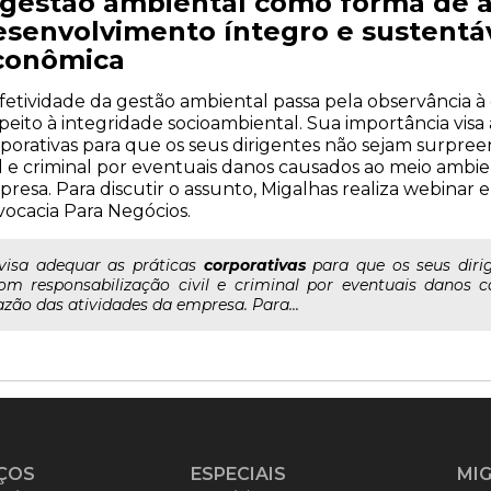
 gestão ambiental como forma de a
esenvolvimento íntegro e sustentáv
conômica
fetividade da gestão ambiental passa pela observância 
peito à integridade socioambiental. Sua importância visa
porativas para que os seus dirigentes não sejam surpre
il e criminal por eventuais danos causados ao meio ambi
resa. Para discutir o assunto, Migalhas realiza webina
ocacia Para Negócios.
..visa adequar as práticas
corporativas
para que os seus diri
om responsabilização civil e criminal por eventuais dano
azão das atividades da empresa. Para...
ÇOS
ESPECIAIS
MI