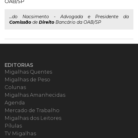
OAB/SP
...do Nacsimento - Advogada e Presidente da
Comissão
de
Direito
Bancário da OAB/SP
EDITORIAS
Migalhas Quentes
Migalhas de Peso
Colunas
Migalhas Amanhecidas
Agenda
Mercado de Trabalho
Migalhas dos Leitores
Pílulas
TV Migalhas