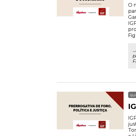
O m
par
Gar
IGP
pro
Fig
.
p
F
qui
IG
IGP
jus
Tor