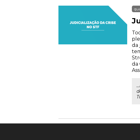
qua
Ju
Tod
ple
da 
tem
Str
da 
Ass
.
d
T