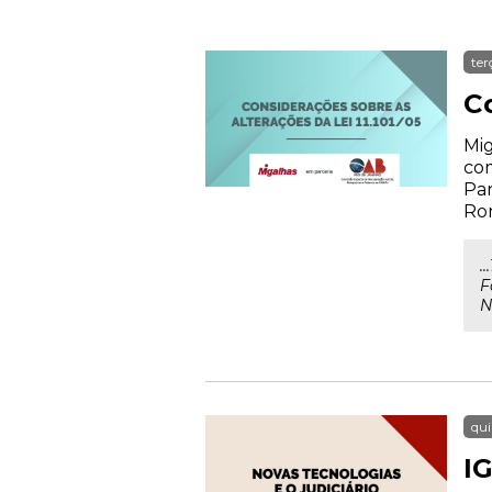
ter
Co
Mig
com
Par
Rom
.
F
N
qui
IG