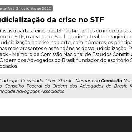
rta-feira, 24 de junho de 2020
dicialização da crise no STF
as às quartas-feiras, das 13h às 14h, antes do início da s
no do STF, o advogado Saul Tourinho Leal, interagindo 
judicialização da crise na Corte, com números, os principa
as mais presentes e as tendências dessa judicialização. P
eck - Membro da Comissão Nacional de Estudos Constitu
Ordem dos Advogados do Brasil; fundador do escritório
ociados
..Participe! Convidado: Lênio Streck - Membro da
Comissão
Naci
o Conselho Federal da Ordem dos Advogados do Brasil; fu
rindade Advogados Associados