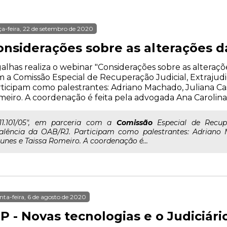
ça-feira, 22 de setembro de 2020
nsiderações sobre as alterações da 
alhas realiza o webinar "Considerações sobre as alterações
 a Comissão Especial de Recuperação Judicial, Extrajudi
ticipam como palestrantes: Adriano Machado, Juliana Ca
eiro. A coordenação é feita pela advogada Ana Carolina 
..11.101/05", em parceria com a
Comissão
Especial de Recuper
alência da OAB/RJ. Participam como palestrantes: Adriano 
unes e Taissa Romeiro. A coordenação é...
nta-feira, 6 de agosto de 2020
P - Novas tecnologias e o Judiciári