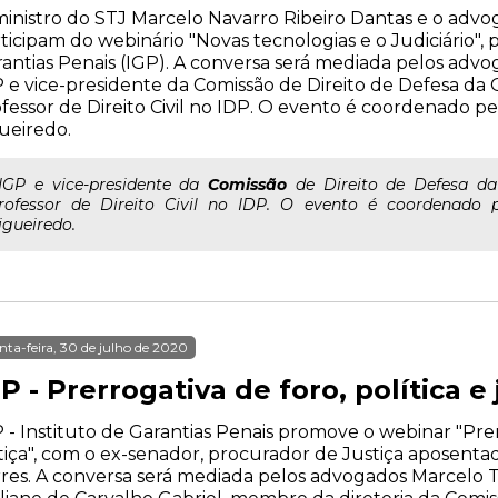
inistro do STJ Marcelo Navarro Ribeiro Dantas e o advog
ticipam do webinário "Novas tecnologias e o Judiciário",
antias Penais (IGP). A conversa será mediada pelos advo
 e vice-presidente da Comissão de Direito de Defesa da
fessor de Direito Civil no IDP. O evento é coordenado pe
ueiredo.
..IGP e vice-presidente da
Comissão
de Direito de Defesa da
rofessor de Direito Civil no IDP. O evento é coordenado p
igueiredo.
nta-feira, 30 de julho de 2020
P - Prerrogativa de foro, política e 
 - Instituto de Garantias Penais promove o webinar "Prerr
tiça", com o ex-senador, procurador de Justiça aposen
res. A conversa será mediada pelos advogados Marcelo Tu