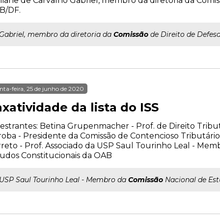
iliane de Carvalho Gabriel, membro da diretoria da Comis
B/DF.
..Gabriel, membro da diretoria da
Comissão
de Direito de Defes
nta-feira, 25 de junho de 2020
xatividade da lista do ISS
estrantes: Betina Grupenmacher - Prof. de Direito Trib
oba - Presidente da Comissão de Contencioso Tributári
reto - Prof. Associado da USP Saul Tourinho Leal - Mem
udos Constitucionais da OAB
..USP Saul Tourinho Leal - Membro da
Comissão
Nacional de Est