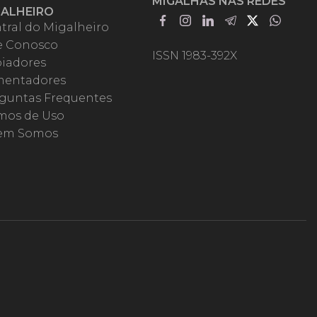
MIGALHAS NAS REDES
GALHEIRO
tral do Migalheiro
e Conosco
ISSN 1983-392X
iadores
entadores
guntas Frequentes
mos de Uso
em Somos