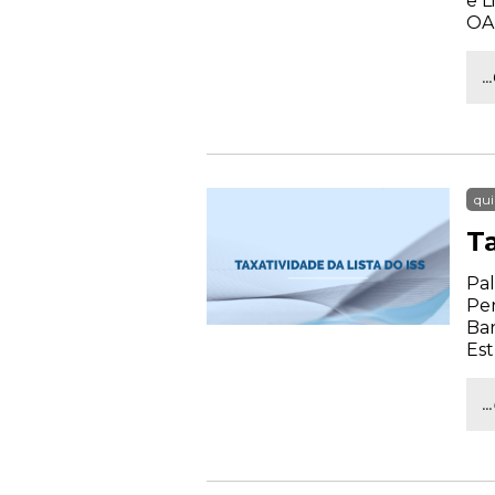
e L
OA
.
qui
Ta
Pal
Per
Bar
Est
.