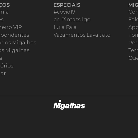
ÇOS
ESPECIAIS
MI
mia
#covid19
Cen
es
dr. Pintassilgo
Fal
eiro VIP
Lula Fala
Apo
spondentes
Vazamentos Lava Jato
Fom
órios Migalhas
Per
os Migalhas
Ter
a
Qu
órios
ar