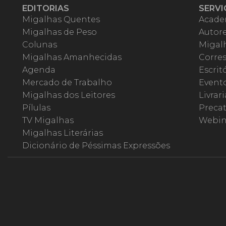
EDITORIAS
SERVI
Migalhas Quentes
Acade
Migalhas de Peso
Autor
Colunas
Migalh
Migalhas Amanhecidas
Corre
Agenda
Escrit
Mercado de Trabalho
Event
Migalhas dos Leitores
Livrari
Pílulas
Precat
TV Migalhas
Webin
Migalhas Literárias
Dicionário de Péssimas Expressões