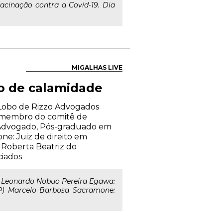
acinação contra a Covid-19. Dia
MIGALHAS LIVE
io de calamidade
o Lobo de Rizzo Advogados
A, membro do comitê de
 Advogado, Pós-graduado em
ne: Juiz de direito em
l Roberta Beatriz do
ciados
e Leonardo Nobuo Pereira Egawa:
P) Marcelo Barbosa Sacramone: