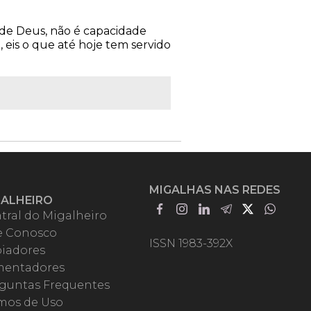
 de Deus, não é capacidade
, eis o que até hoje tem servido
MIGALHAS NAS REDES
GALHEIRO
tral do Migalheiro
e Conosco
ISSN 1983-392X
iadores
entadores
guntas Frequentes
mos de Uso