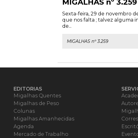
MIGALHAS nº 3.259
Sexta-feira, 29 de novembro d
que nos falta ; talvez alguma i
de...
MIGALHAS nº 3.259
EDITORIAS
SERVI
Migalhas Quentes
Acade
Migalhas de Peso
Autor
Colunas
Migalh
Migalhas Amanhecidas
Corre
Agenda
Escrit
Mercado de Trabalho
Event