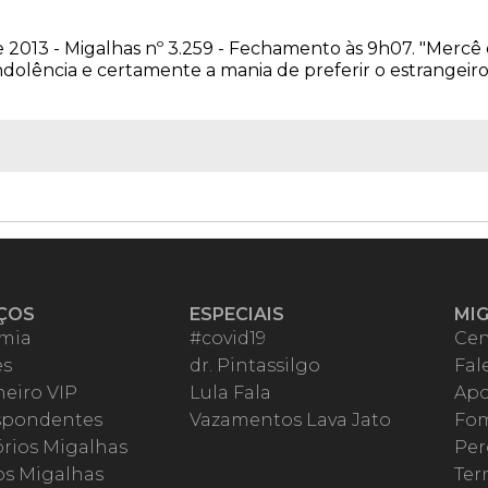
e 2013 - Migalhas nº 3.259 - Fechamento às 9h07. "Mercê
ndolência e certamente a mania de preferir o estrangeiro
ÇOS
ESPECIAIS
MI
mia
#covid19
Cen
es
dr. Pintassilgo
Fal
eiro VIP
Lula Fala
Apo
spondentes
Vazamentos Lava Jato
Fom
órios Migalhas
Per
os Migalhas
Ter