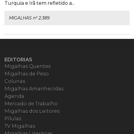
Turquia e Irã tem refletido a...
MIGALHAS nº 2.389
EDITORIAS
Migalhas Quentes
Migalhas de Peso
Colunas
Migalhas Amanhecidas
Agenda
Mercado de Trabalho
Migalhas dos Leitores
Pílulas
TV Migalhas
Migalhas Literárias