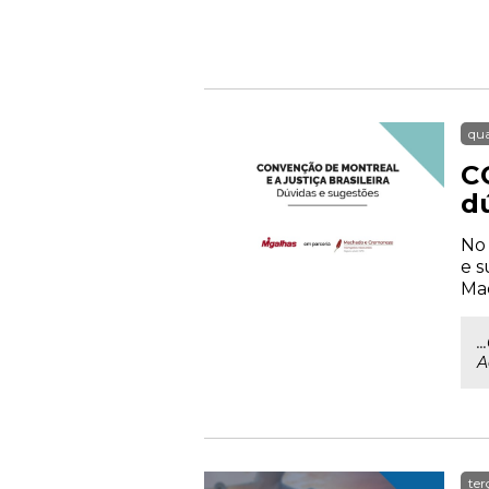
qua
C
d
No 
e s
Mac
.
A
ter