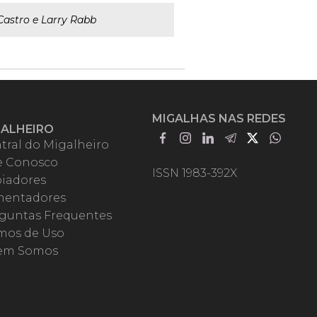
astro e Larry Rabb
MIGALHAS NAS REDES
GALHEIRO
tral do Migalheiro
e Conosco
ISSN 1983-392X
iadores
entadores
guntas Frequentes
mos de Uso
em Somos