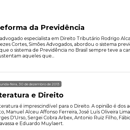
Reforma da Previdência
advogado especialista em Direito Tributário Rodrigo Alcal
nezes Cortes, Simões Advogados, abordou o sistema previd
que o sistema de Previdência no Brasil sempre teve a cara
ustentam aqueles que...
unda-feira, 30 de dezembro de 2013
teratura e Direito
iteratura é imprescindível para o Direito. A opinião é do
o, Manuel Alceu Affonso Ferreira, José Luís Oliveira Lima
ges D'Urso, Sergei Cobra Arbex, Antonio Ruiz Filho, Fáb
avassa e Eduardo Muylaert.