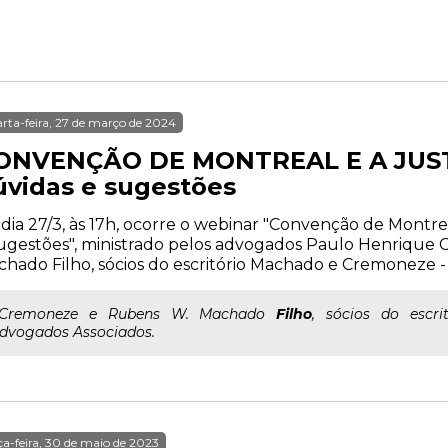
rta-feira, 27 de março de 2024
ONVENÇÃO DE MONTREAL E A JUST
úvidas e sugestões
dia 27/3, às 17h, ocorre o webinar "Convenção de Montreal
ugestões", ministrado pelos advogados Paulo Henriqu
hado Filho, sócios do escritório Machado e Cremoneze -
..Cremoneze e Rubens W. Machado
Filho
, sócios do escr
dvogados Associados.
ça-feira, 30 de maio de 2023