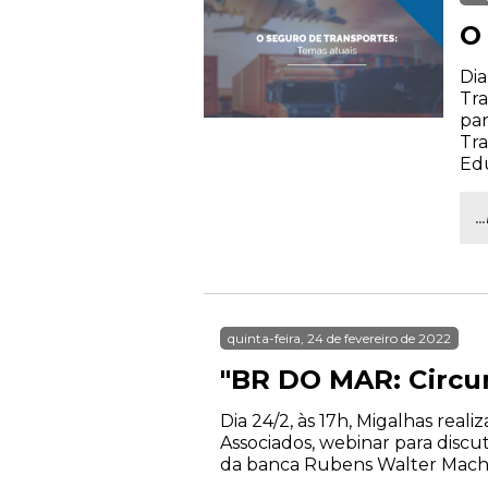
O
Dia
Tra
par
Tra
Ed
.
quinta-feira, 24 de fevereiro de 2022
"BR DO MAR: Circun
Dia 24/2, às 17h, Migalhas rea
Associados, webinar para discu
da banca Rubens Walter Macha