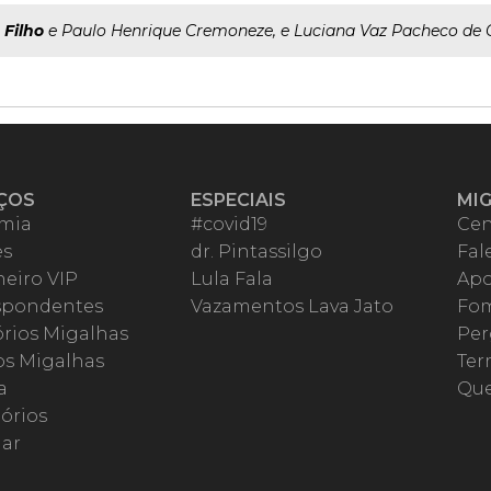
o
Filho
e Paulo Henrique Cremoneze, e Luciana Vaz Pacheco de C
ÇOS
ESPECIAIS
MI
mia
#covid19
Cen
es
dr. Pintassilgo
Fal
eiro VIP
Lula Fala
Apo
spondentes
Vazamentos Lava Jato
Fom
órios Migalhas
Per
os Migalhas
Ter
a
Qu
órios
ar