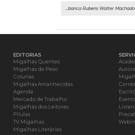
...banca Rubens Walter Machad
EDITORIAS
SERVI
Migalhas Quentes
Acade
Migalhas de Peso
Autor
Colunas
Migalh
Migalhas Amanhecidas
Corre
Agenda
Escrit
Mercado de Trabalho
Event
Migalhas dos Leitores
Livrari
Pílulas
Precat
TV Migalhas
Webin
Migalhas Literárias