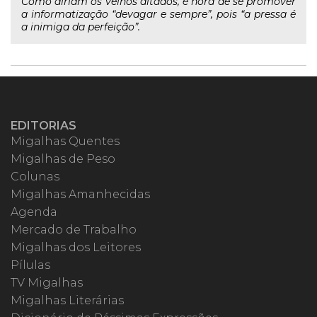
Como diriam os velhos ditados, é hora de se promover
a informatização “devagar e sempre”, pois “a pressa é
a inimiga da perfeição”.
EDITORIAS
Migalhas Quentes
Migalhas de Peso
Colunas
Migalhas Amanhecidas
Agenda
Mercado de Trabalho
Migalhas dos Leitores
Pílulas
TV Migalhas
Migalhas Literárias