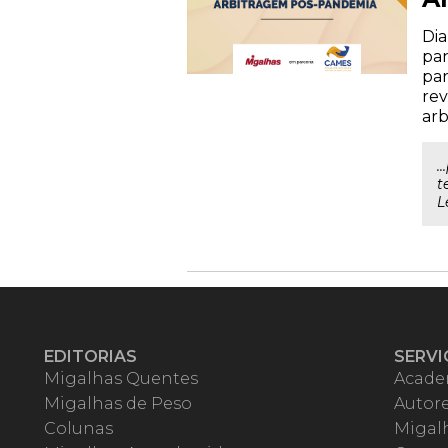
Dia
pan
par
rev
arb
.
t
L
EDITORIAS
SERVI
Migalhas Quentes
Acade
Migalhas de Peso
Autor
Colunas
Migalh