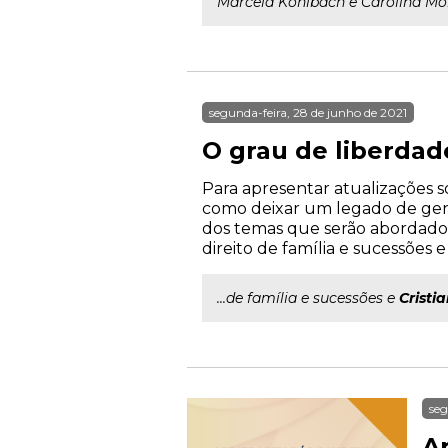
Marcela Kohlbach e Carolina Mo
segunda-feira, 28 de junho de 2021
O grau de liberdad
Para apresentar atualizações so
como deixar um legado de gene
dos temas que serão abordados
direito de família e sucessões 
...de família e sucessões e
Cristi
seg
A