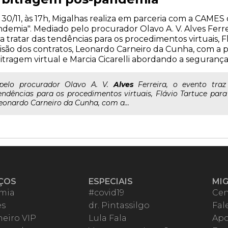
 30/11, às 17h, Migalhas realiza em parceria com a CAMES
demia". Mediado pelo procurador Olavo A. V. Alves Ferre
a tratar das tendências para os procedimentos virtuais, F
isão dos contratos, Leonardo Carneiro da Cunha, com a
itragem virtual e Marcia Cicarelli abordando a seguranç
..pelo procurador Olavo A. V.
Alves
Ferreira, o evento tra
endências para os procedimentos virtuais, Flávio Tartuce para 
eonardo Carneiro da Cunha, com a...
ÇOS
ESPECIAIS
MI
mia
#covid19
Cen
es
dr. Pintassilgo
Fal
eiro VIP
Lula Fala
Apo