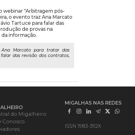
 o webinar "Arbitragem pós-
ira, o evento traz Ana Marcato
lávio Tartuce para falar das
 produção de provas na
a da informação.
z Ana Marcato para tratar das
falar das revisão dos contratos,
MIGALHAS NAS REDES
GALHEIRO
tral do Migalheiro
e Conosco
ISSN 1983-392X
iadores