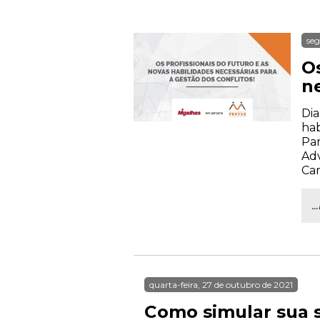
seg
Os
ne
Dia
hab
Par
Adv
Car
.
quarta-feira, 27 de outubro de 2021
Como simular sua 