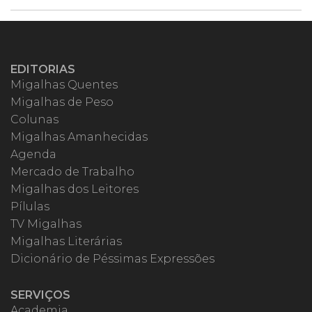
EDITORIAS
Migalhas Quentes
Migalhas de Peso
Colunas
Migalhas Amanhecidas
Agenda
Mercado de Trabalho
Migalhas dos Leitores
Pílulas
TV Migalhas
Migalhas Literárias
Dicionário de Péssimas Expressões
SERVIÇOS
Academia