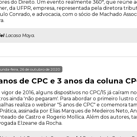
dores do Direito. Um evento realmente 360°, que reúne 
, da UFPR, empresa, representada pela diretora tributár
 Paulo Conrado, e advocacia, com o sócio de Machado Ass
a.
el
Lacasa Maya.
unda-feira, 26 de outubro de 2020
 anos de CPC e 3 anos da coluna CP
vigor de 2016, alguns dispositivos no CPC/15 já caíram no
ros ainda 'não pegaram'. Para abordar o primeiro lustro
alhas realiza o webinar "5 anos de CPC" e comemora t
Prática, assinada por Elias Marques de Medeiros Neto, A
teado de Castro e Rogerio Mollica. Além dos autores, t
vogada Elzeane da Rocha.