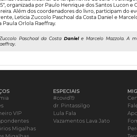
5", organizada por Paulo Henrique dos Santos Lucon e 
reira. Além dos coordenadores do livro, participam do e
ente, Leticia Zuccolo Paschoal da Costa Daniel e Marce
 Paula Orlola Raeffray.
..Zuccolo Paschoal da Costa
Daniel
e Marcelo Mazzola. A me
aeffray.
ÇOS
ESPECIAIS
MI
mia
#covid19
Cen
es
dr. Pintassilgo
Fal
eiro VIP
Lula Fala
Apo
spondentes
Vazamentos Lava Jato
Fom
órios Migalhas
Per
os Migalhas
Ter