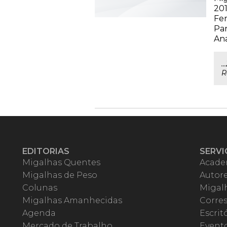
201
Fer
Par
Ana
.
R
EDITORIAS
SERVI
Migalhas Quentes
Acade
Migalhas de Peso
Autor
Colunas
Migalh
Migalhas Amanhecidas
Corre
Agenda
Escrit
Mercado de Trabalho
Event