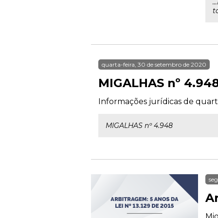
.
t
quarta-feira, 30 de setembro de 2020
MIGALHAS nº 4.94
Informações jurídicas de quart
MIGALHAS nº 4.948
seg
Ar
Mig