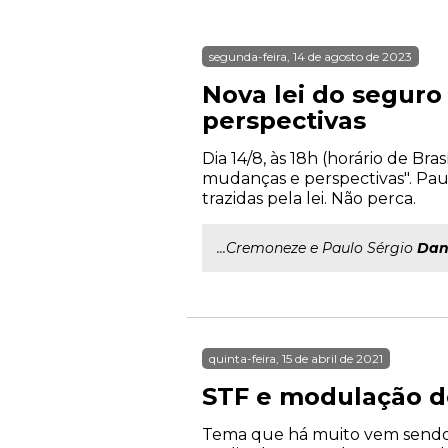
segunda-feira, 14 de agosto de 2023
Nova lei do seguro
perspectivas
Dia 14/8, às 18h (horário de Br
mudanças e perspectivas". Pa
trazidas pela lei. Não perca.
...Cremoneze e Paulo Sérgio
Dan
quinta-feira, 15 de abril de 2021
STF e modulação de
Tema que há muito vem sendo d