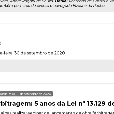
..Neto, André Pagani de Souza,
Daniel
Penteado de Castro e Rog
ambém participa do evento a advogada Elzeane da Rocha.
8
a-feira, 30 de setembro de 2020.
unda-feira, 21 de setembro de 2020
bitragem: 5 anos da Lei nº 13.129 d
alhas realiza webinar de lançamento da obra "Arbitragem: