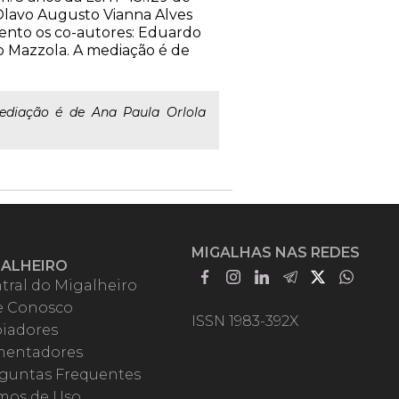
Olavo Augusto Vianna Alves
vento os co-autores: Eduardo
lo Mazzola. A mediação é de
diação é de Ana Paula Orlola
MIGALHAS NAS REDES
GALHEIRO
tral do Migalheiro
e Conosco
ISSN 1983-392X
iadores
entadores
guntas Frequentes
mos de Uso