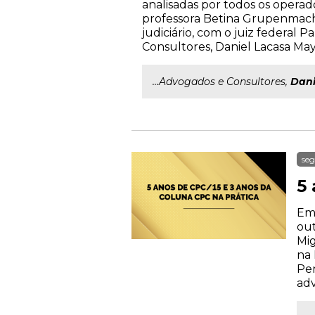
analisadas por todos os opera
professora Betina Grupenmacher
judiciário, com o juiz federal
Consultores, Daniel Lacasa May
...Advogados e Consultores,
Dani
seg
5
Em 
out
Mig
na 
Pen
ad