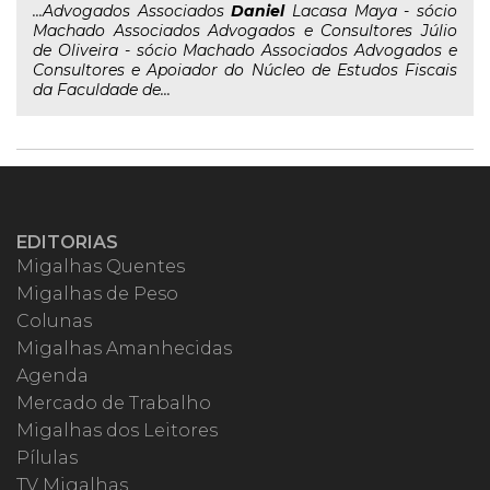
...Advogados Associados
Daniel
Lacasa Maya - sócio
Machado Associados Advogados e Consultores Júlio
de Oliveira - sócio Machado Associados Advogados e
Consultores e Apoiador do Núcleo de Estudos Fiscais
da Faculdade de...
EDITORIAS
Migalhas Quentes
Migalhas de Peso
Colunas
Migalhas Amanhecidas
Agenda
Mercado de Trabalho
Migalhas dos Leitores
Pílulas
TV Migalhas