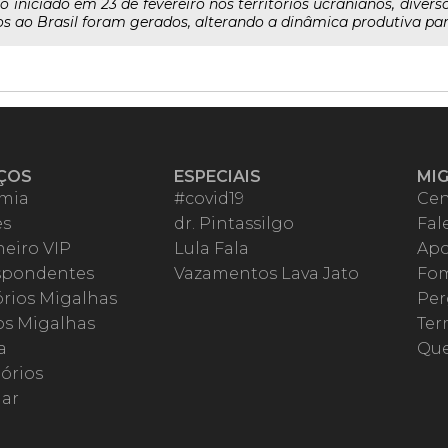
 iniciado em 23 de fevereiro nos territórios ucranianos, divers
 ao Brasil foram gerados, alterando a dinâmica produtiva para
ÇOS
ESPECIAIS
MI
mia
#covid19
Cen
es
dr. Pintassilgo
Fal
eiro VIP
Lula Fala
Apo
spondentes
Vazamentos Lava Jato
Fom
órios Migalhas
Per
os Migalhas
Ter
a
Qu
órios
ar