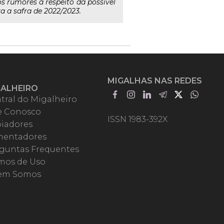
os rumores a respeito da possível
 a safra de 2022/2023.
MIGALHAS NAS REDES
GALHEIRO
tral do Migalheiro
e Conosco
ISSN 1983-392X
iadores
entadores
guntas Frequentes
mos de Uso
em Somos