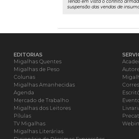
Tendo em vista o conflito armado
suspensão das vendas de insumos
EDITORIAS
SERVI
Migalhas Quentes
Acade
Migalhas de Peso
Autor
Colunas
Migalh
Migalhas Amanhecidas
Corre
Agenda
Escrit
Mercado de Trabalho
Event
Migalhas dos Leitores
Livrari
Pílulas
Precat
TV Migalhas
Webin
Migalhas Literárias