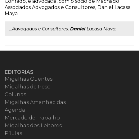
Conrado, e advocacia, com o sócio de Machado
Associados Advogados e Consultores, Daniel Lacasa
Maya.
...Advogados e Consultores,
Daniel
Lacasa Maya.
EDITORIAS
Migalhas Quentes
Migalhas de Peso
Colunas
Migalhas Amanhecidas
Agenda
Mercado de Trabalho
Migalhas dos Leitores
Pílulas