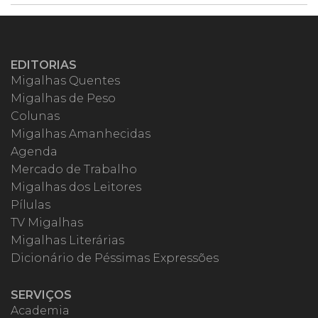
EDITORIAS
Migalhas Quentes
Migalhas de Peso
Colunas
Migalhas Amanhecidas
Agenda
Mercado de Trabalho
Migalhas dos Leitores
Pílulas
TV Migalhas
Migalhas Literárias
Dicionário de Péssimas Expressões
SERVIÇOS
Academia