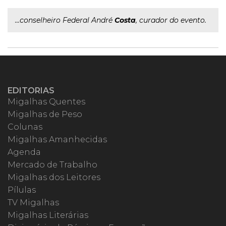
...conselheiro Federal André
Costa
, curador do evento.
EDITORIAS
Migalhas Quentes
Migalhas de Peso
Colunas
Migalhas Amanhecidas
Agenda
Mercado de Trabalho
Migalhas dos Leitores
Pílulas
TV Migalhas
Migalhas Literárias