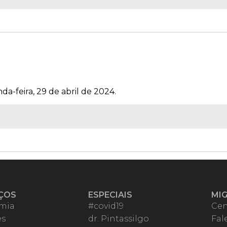
a-feira, 29 de abril de 2024.
ÇOS
ESPECIAIS
MI
mia
#covid19
Cen
es
dr. Pintassilgo
Fal