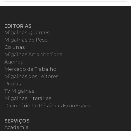
EDITORIAS
Migalhas Quentes
Migalhas de Peso
Colunas
Migalhas Amanhecidas
Agenda
Mercado de Trabalho
Migalhas dos Leitores
Pílulas
TV Migalhas
Migalhas Literárias
Dicionário de Péssimas Expressões
SERVIÇOS
Academia