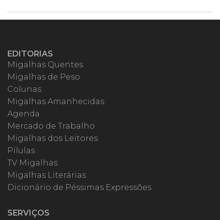
EDITORIAS
Migalhas Quentes
Migalhas de Peso
Colunas
Migalhas Amanhecidas
Agenda
Mercado de Trabalho
Migalhas dos Leitores
Pílulas
TV Migalhas
Migalhas Literárias
Dicionário de Péssimas Expressões
SERVIÇOS